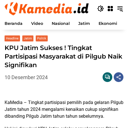
Langsung
ke
konten
Beranda
Video
Nasional
Jatim
Ekonomi
P
Headline
Jatim
Politik
KPU Jatim Sukses ! Tingkat
Partisipasi Masyarakat di Pilgub Naik
Signifikan
10 Desember 2024
KaMedia – Tingkat partisipasi pemilih pada gelaran Pilgub
Jatim tahun 2024 mengalami kenaikan cukup signifikan
dibanding Pilgub Jatim tahun tahun sebelumnya.