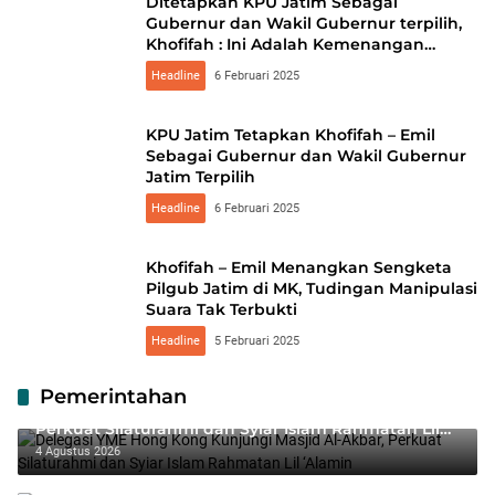
Ditetapkan KPU Jatim Sebagai
Gubernur dan Wakil Gubernur terpilih,
Khofifah : Ini Adalah Kemenangan
Demokrasi Yang Melibatkan Semua
Headline
6 Februari 2025
Pihak !
KPU Jatim Tetapkan Khofifah – Emil
Sebagai Gubernur dan Wakil Gubernur
Jatim Terpilih
Headline
6 Februari 2025
Khofifah – Emil Menangkan Sengketa
Pilgub Jatim di MK, Tudingan Manipulasi
Suara Tak Terbukti
Headline
5 Februari 2025
Pemerintahan
Delegasi YME Hong Kong Kunjungi Masjid Al-Akbar,
Perkuat Silaturahmi dan Syiar Islam Rahmatan Lil
‘Alamin
4 Agustus 2026