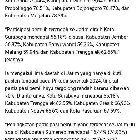
Situbondo 79,04%, Kabupaten Madiun 78,64%, Kota
Probolinggo 78,51%, Kabupaten Bojonegoro 78,47%, dan
Kabupaten Magetan 78,39%.
“Partisipasi pemilih terendah se Jatim diraih Kota
Surabaya mencapai 56,18%, disusul Kabupaten Jember
56,87%, Kabupaten Banyuwangi 59,36%, Kabupaten
Malang 59,94% dan Kabupaten Trenggalek 62,55%,”
jelasnya.
Ia mengakui lima daerah di Jatim yang hanya diikuti
paslon tunggal pada Pilkada serentak 2024, tingkat
partisipasi pemilihnya tergolong rendah karena dibawah
70%. Diantaranya, Kota Surabaya mencapai 56,18%,
Kabupaten Trenggalek 62,55%, Kabupaten Gresik 66,93%,
Kabupaten Ngawi 66,6% dan Kota Pasuruan 67,59%.
“Peningkatan partisipasi pemilih yang terbesar se Jatim itu
ada di Kabupaten Sumenep mencapai 16,44% (74,83%)
kemudian Kabupaten Pamekasan 14,17% (87,67%),