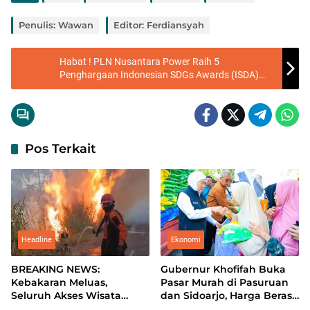
Penulis: Wawan
Editor: Ferdiansyah
Habat ! PLN Nusantara Power Raih 5
Penghargaan Indonesian SDGs Awards (ISDA)
2024
Pos Terkait
Headline
Ekonomi
BREAKING NEWS:
Gubernur Khofifah Buka
Kebakaran Meluas,
Pasar Murah di Pasuruan
Seluruh Akses Wisata
dan Sidoarjo, Harga Beras
Ekonomi
Gunung Bromo Ditutup
hingga Minyak di Bawah