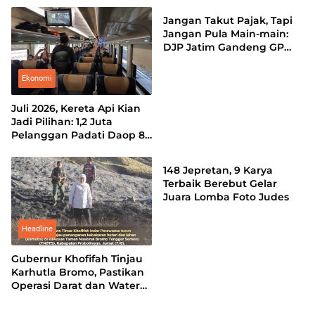
Total
Pasaran
Jangan Takut Pajak, Tapi
Jangan Pula Main-main:
DJP Jatim Gandeng GP
Ansor Perkuat Literasi
Pajak
Ekonomi
Juli 2026, Kereta Api Kian
Jadi Pilihan: 1,2 Juta
Pelanggan Padati Daop 8
Headline
Surabaya
148 Jepretan, 9 Karya
Terbaik Berebut Gelar
Juara Lomba Foto Judes
Headline
Gubernur Khofifah Tinjau
Karhutla Bromo, Pastikan
Operasi Darat dan Water
Bombing Dimaksimalkan