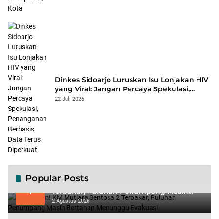
Dinkes Sidoarjo Luruskan Isu Lonjakan HIV
yang Viral: Jangan Percaya Spekulasi,
Penanganan Berbasis Data Terus
22 Juli 2026
Diperkuat
Popular Posts
Mencekam! KM Mutiara Sentosa 2
1
Terbakar, Puluhan Penumpang Masih
Bertahan Menunggu Evakuasi
2 Agustus 2026