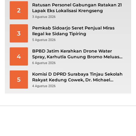
Ratusan Personel Gabungan Ratakan 21
2
Lapak Eks Lokalisasi Krengseng
3 Agustus 2026
Pemkab Sidoarjo Seret Penjual Miras
3
Ilegal ke Sidang Tipiring
5 Agustus 2026
BPBD Jatim Kerahkan Drone Water
4
Spray, Karhutla Gunung Bromo Meluas
hingga 70 Hektare
6 Agustus 2026
Komisi D DPRD Surabaya Tinjau Sekolah
5
Rakyat Kedung Cowek, Dr. Michael
Leksodimulyo: “Membangun Karakter
4 Agustus 2026
untuk Memutus Rantai Kemiskinan”