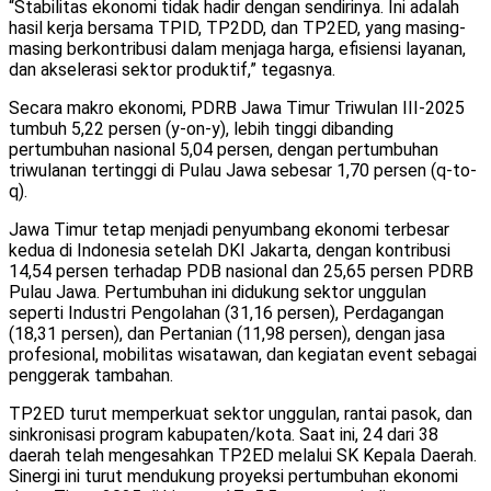
“Stabilitas ekonomi tidak hadir dengan sendirinya. Ini adalah
hasil kerja bersama TPID, TP2DD, dan TP2ED, yang masing-
masing berkontribusi dalam menjaga harga, efisiensi layanan,
dan akselerasi sektor produktif,” tegasnya.
Secara makro ekonomi, PDRB Jawa Timur Triwulan III-2025
tumbuh 5,22 persen (y-on-y), lebih tinggi dibanding
pertumbuhan nasional 5,04 persen, dengan pertumbuhan
triwulanan tertinggi di Pulau Jawa sebesar 1,70 persen (q-to-
q).
Jawa Timur tetap menjadi penyumbang ekonomi terbesar
kedua di Indonesia setelah DKI Jakarta, dengan kontribusi
14,54 persen terhadap PDB nasional dan 25,65 persen PDRB
Pulau Jawa. Pertumbuhan ini didukung sektor unggulan
seperti Industri Pengolahan (31,16 persen), Perdagangan
(18,31 persen), dan Pertanian (11,98 persen), dengan jasa
profesional, mobilitas wisatawan, dan kegiatan event sebagai
penggerak tambahan.
TP2ED turut memperkuat sektor unggulan, rantai pasok, dan
sinkronisasi program kabupaten/kota. Saat ini, 24 dari 38
daerah telah mengesahkan TP2ED melalui SK Kepala Daerah.
Sinergi ini turut mendukung proyeksi pertumbuhan ekonomi