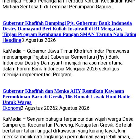
meninjau Posko Penanganan Terpadu Korban Kebakaran KMP
Mutiara Sentosa II di Terminal Penumpang Gapura…
Gubernur Khofifah Dampingi Pjs. Gubernur Bank Indonesia
Destry Damayanti Beri Kuliah Inspiratif di BI Mengajar,
Tinjau Program Ketahanan Pangan SMAN Taruna Nala Jatim
Headline
3 Agustus 2026
KaMedia – Gubernur Jawa Timur Khofifah Indar Parawansa
mendampingi Pejabat Gubernur Sementara (Pjs.) Bank
Indonesia Destry Damayanti menjadi narasumber utama
dalam Forum Bank Indonesia Mengajar 2026 sekaligus
meninjau implementasi Program…
Gubernur Khofifah dan Menko AHY Resmikan Kawasan
Permukiman Baru di Gresik, 166 Rumah Layak Huni Hadir
Untuk Warga
Ekonomi
2 Agustus 2026
2 Agustus 2026
KaMedia – Senyum bahagia terpancar dari wajah warga Desa
Campurejo, Kecamatan Panceng, Kabupaten Gresik. Setelah
bertahun-tahun tinggal di kawasan yang kurang layak, kini
mereka menikmati lingkungan permukiman yang lebih aman,…