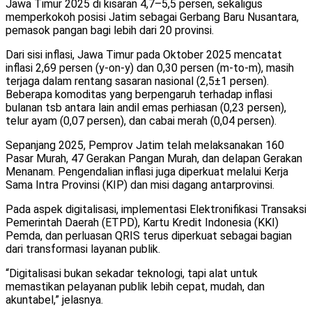
Jawa Timur 2025 di kisaran 4,7–5,5 persen, sekaligus
memperkokoh posisi Jatim sebagai Gerbang Baru Nusantara,
pemasok pangan bagi lebih dari 20 provinsi.
Dari sisi inflasi, Jawa Timur pada Oktober 2025 mencatat
inflasi 2,69 persen (y-on-y) dan 0,30 persen (m-to-m), masih
terjaga dalam rentang sasaran nasional (2,5±1 persen).
Beberapa komoditas yang berpengaruh terhadap inflasi
bulanan tsb antara lain andil emas perhiasan (0,23 persen),
telur ayam (0,07 persen), dan cabai merah (0,04 persen).
Sepanjang 2025, Pemprov Jatim telah melaksanakan 160
Pasar Murah, 47 Gerakan Pangan Murah, dan delapan Gerakan
Menanam. Pengendalian inflasi juga diperkuat melalui Kerja
Sama Intra Provinsi (KIP) dan misi dagang antarprovinsi.
Pada aspek digitalisasi, implementasi Elektronifikasi Transaksi
Pemerintah Daerah (ETPD), Kartu Kredit Indonesia (KKI)
Pemda, dan perluasan QRIS terus diperkuat sebagai bagian
dari transformasi layanan publik.
“Digitalisasi bukan sekadar teknologi, tapi alat untuk
memastikan pelayanan publik lebih cepat, mudah, dan
akuntabel,” jelasnya.