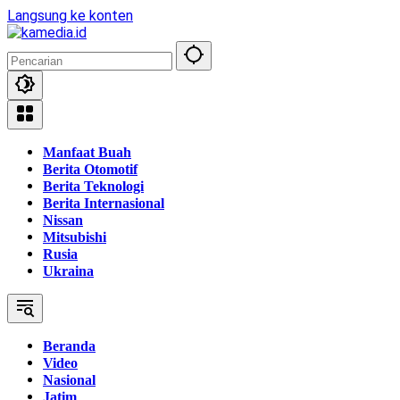
Langsung ke konten
Manfaat Buah
Berita Otomotif
Berita Teknologi
Berita Internasional
Nissan
Mitsubishi
Rusia
Ukraina
Beranda
Video
Nasional
Jatim