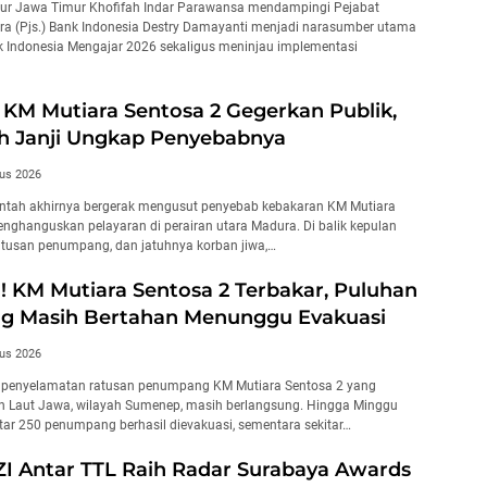
ur Jawa Timur Khofifah Indar Parawansa mendampingi Pejabat
a (Pjs.) Bank Indonesia Destry Damayanti menjadi narasumber utama
 Indonesia Mengajar 2026 sekaligus meninjau implementasi
KM Mutiara Sentosa 2 Gegerkan Publik,
h Janji Ungkap Penyebabnya
us 2026
ntah akhirnya bergerak mengusut penyebab kebakaran KM Mutiara
nghanguskan pelayaran di perairan utara Madura. Di balik kepulan
atusan penumpang, dan jatuhnya korban jiwa,…
 KM Mutiara Sentosa 2 Terbakar, Puluhan
 Masih Bertahan Menunggu Evakuasi
us 2026
penyelamatan ratusan penumpang KM Mutiara Sentosa 2 yang
ran Laut Jawa, wilayah Sumenep, masih berlangsung. Hingga Minggu
itar 250 penumpang berhasil dievakuasi, sementara sekitar…
ZI Antar TTL Raih Radar Surabaya Awards