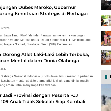
dan
4 Ag
njungan Dubes Maroko, Gubernur
orong Kemitraan Strategis di Berbagai
us 2026
ur Jawa Timur Khofifah Indar Parawansa menerima kunjungan
esar Kerajaan Maroko untuk Republik Indonesia, H.E. Mr. Redouane
ung Negara Grahadi, Surabaya, Senin (3/8). Pertemuan…
 Dorong Atlet Laki-Laki Lebih Terbuka,
anan Mental dalam Dunia Olahraga
 2026
 Olahraga Nasional Indonesia (KONI) Jawa Timur menaruh perhatian
 kesehatan mental atlet, terutama atlet laki-laki yang dinilai masih
ruang aman untuk menyampaikan tekanan…
 Jadi Provinsi dengan Peserta PJJ
 109 Anak Tidak Sekolah Siap Kembali