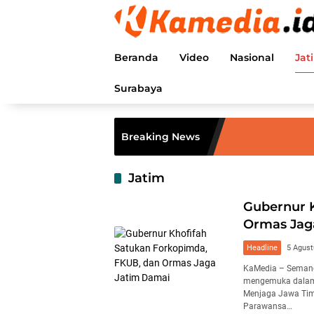
Langsung
ke
konten
Beranda
Video
Nasional
Jat
Surabaya
Breaking News
Jatim
Gubernur 
Ormas Jag
Headline
5 Agust
KaMedia – Semang
mengemuka dalam
Menjaga Jawa Tim
Parawansa…