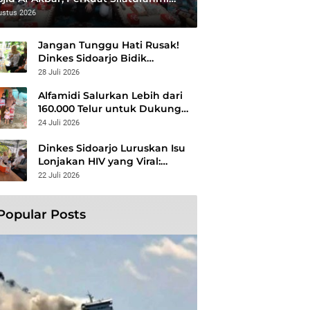
 Syiar Islam Rahmatan Lil ‘Alamin
ustus 2026
Jangan Tunggu Hati Rusak!
Dinkes Sidoarjo Bidik
Kelompok Berisiko, Perang
28 Juli 2026
Terbuka Lawan Hepatitis
Alfamidi Salurkan Lebih dari
160.000 Telur untuk Dukung
Gizi 875 Anak di 26
24 Juli 2026
Kabupaten/Kota
Dinkes Sidoarjo Luruskan Isu
Lonjakan HIV yang Viral:
Jangan Percaya Spekulasi,
22 Juli 2026
Penanganan Berbasis Data
Terus Diperkuat
Popular Posts