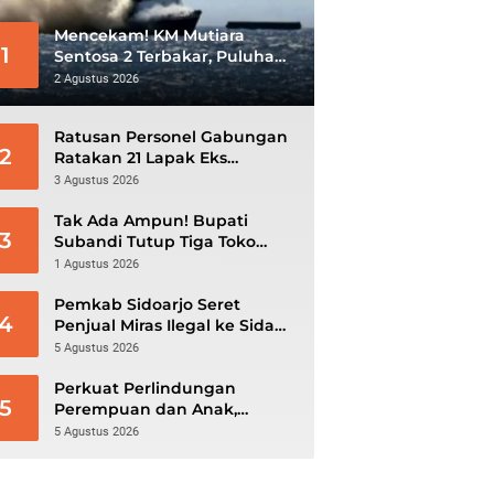
Mencekam! KM Mutiara
1
Sentosa 2 Terbakar, Puluhan
Penumpang Masih Bertahan
2 Agustus 2026
Menunggu Evakuasi
Ratusan Personel Gabungan
2
Ratakan 21 Lapak Eks
Lokalisasi Krengseng
3 Agustus 2026
Tak Ada Ampun! Bupati
3
Subandi Tutup Tiga Toko
Miras Nakal, Ratusan Botol
1 Agustus 2026
Disita
Pemkab Sidoarjo Seret
4
Penjual Miras Ilegal ke Sidang
Tipiring
5 Agustus 2026
Perkuat Perlindungan
5
Perempuan dan Anak,
DP3AKB Sidoarjo Bangun
5 Agustus 2026
Jejaring hingga Tingkat Desa