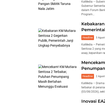
KaMedia – Gubern
Gubernur Sementar
dalam Forum Bank
Program…
Kebakaran 
Pemerinta
Headline
3 Agust
KaMedia – Pemeri
Sentosa 2 yang me
asap, kepanikan r
Mencekam!
Penumpang
Headline
2 Agust
KaMedia – Drama 
terbakar di perai
(03/08/2026), sek
Inovasi EA