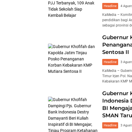
Headline
4 Agust
KaMedia – Komitm
pendidikan bagi A
sebagai provinsi 
Gubernur K
Penangana
Sentosa II
Headline
3 Agust
KaMedia – Gubern
Timur Irjen Pol.
Kebakaran KMP Mu
Gubernur K
Indonesia 
BI Mengaj
SMAN Taru
Headline
3 Agust