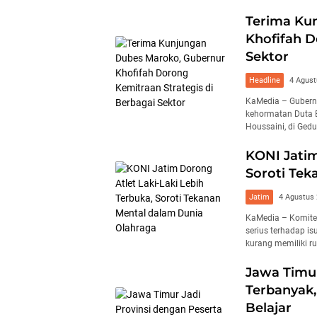
Terima Ku
Khofifah D
Sektor
Headline
4 Agust
KaMedia – Gubern
kehormatan Duta B
Houssaini, di Ged
KONI Jatim
Soroti Tek
Jatim
4 Agustus
KaMedia – Komite
serius terhadap isu
kurang memiliki 
Jawa Timur
Terbanyak,
Belajar