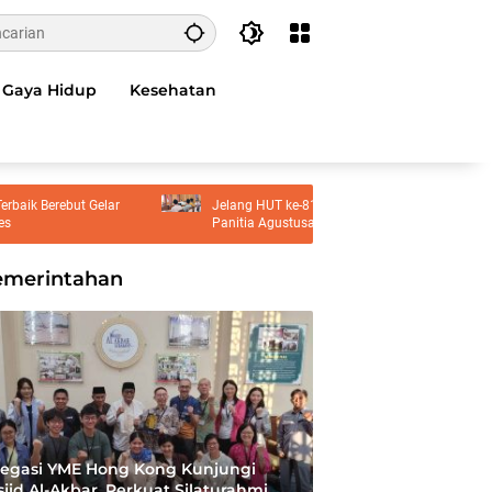
Gaya Hidup
Kesehatan
Berebut Gelar
Jelang HUT ke-81 RI, Bupati Sidoarjo Larang
Panitia Agustusan Pasang Target Iuran
emerintahan
egasi YME Hong Kong Kunjungi
jid Al-Akbar, Perkuat Silaturahmi