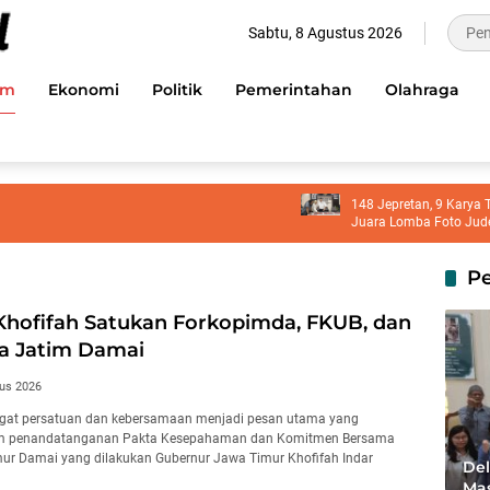
Sabtu, 8 Agustus 2026
im
Ekonomi
Politik
Pemerintahan
Olahraga
148 Jepretan, 9 Karya Terbaik 
Juara Lomba Foto Judes
P
Khofifah Satukan Forkopimda, FKUB, dan
a Jatim Damai
us 2026
at persatuan dan kebersamaan menjadi pesan utama yang
 penandatanganan Pakta Kesepahaman dan Komitmen Bersama
ur Damai yang dilakukan Gubernur Jawa Timur Khofifah Indar
Del
Mas