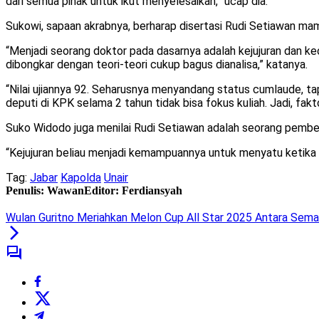
dari semua pihak untuk ikut menyelesaikan,” ucap dia.
Sukowi, sapaan akrabnya, berharap disertasi Rudi Setiawan mam
“Menjadi seorang doktor pada dasarnya adalah kejujuran dan keo
dibongkar dengan teori-teori cukup bagus dianalisa,” katanya.
“Nilai ujiannya 92. Seharusnya menyandang status cumlaude, ta
deputi di KPK selama 2 tahun tidak bisa fokus kuliah. Jadi, f
Suko Widodo juga menilai Rudi Setiawan adalah seorang pembel
“Kejujuran beliau menjadi kemampuannya untuk menyatu ketika 
Tag:
Jabar
Kapolda
Unair
Penulis: Wawan
Editor: Ferdiansyah
Wulan Guritno Meriahkan Melon Cup All Star 2025 Antara Sem