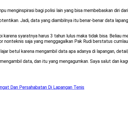
pu menginspirasi bagi polisi lain yang bisa membebaskan diri da
tentikan. Jadi, data yang diambilnya itu benar-benar data lapan
pi karena syaratnya harus 3 tahun lulus maka tidak bisa. Beliau 
aktor nonteknis saja yang menggagalkan Pak Rudi berstatus cuml
ajar betul karena mengambil data apa adanya di lapangan, detai
mengambil data, dan itu yang mengagumkan. Saya salut dan kagum
angat Dan Persahabatan Di Lapangan Tenis