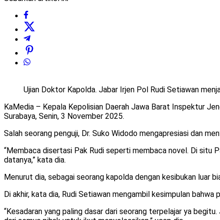
Ujian Doktor Kapolda. Jabar Irjen Pol Rudi Setiawan menj
KaMedia – Kepala Kepolisian Daerah Jawa Barat Inspektur Jender
Surabaya, Senin, 3 November 2025.
Salah seorang penguji, Dr. Suko Widodo mengapresiasi dan meny
“Membaca disertasi Pak Rudi seperti membaca novel. Di situ Pak
datanya,” kata dia.
Menurut dia, sebagai seorang kapolda dengan kesibukan luar bia
Di akhir, kata dia, Rudi Setiawan mengambil kesimpulan bahwa pol
“Kesadaran yang paling dasar dari seorang terpelajar ya begit