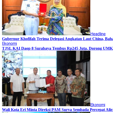
Headline
Gubernur Khofifah Terima Delegasi Angkatan Laut China, Bah
Ekonomi
TJSL KAI Daop 8 Surabaya Tembus Rp245 Juta, Dorong UMKM 
Ekonomi
Wali Kota Eri Minta Direksi PAM Surya Sembada Percepat Alir