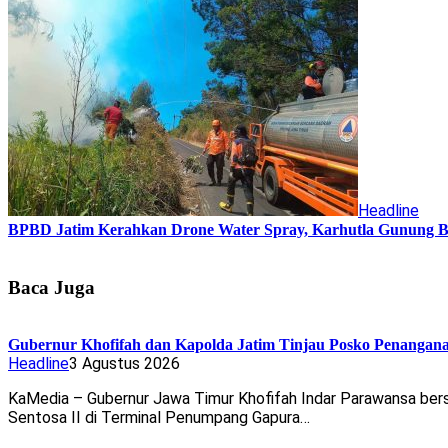
Headline
BPBD Jatim Kerahkan Drone Water Spray, Karhutla Gunung B
Baca Juga
Gubernur Khofifah dan Kapolda Jatim Tinjau Posko Penangan
Headline
3 Agustus 2026
KaMedia – Gubernur Jawa Timur Khofifah Indar Parawansa ber
Sentosa II di Terminal Penumpang Gapura…