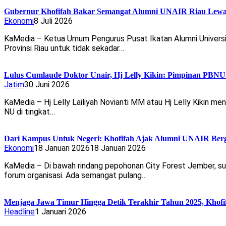
Gubernur Khofifah Bakar Semangat Alumni UNAIR Riau Lewat 
Ekonomi
8 Juli 2026
KaMedia – Ketua Umum Pengurus Pusat Ikatan Alumni Universit
Provinsi Riau untuk tidak sekadar…
Lulus Cumlaude Doktor Unair, Hj Lelly Kikin: Pimpinan PBNU
Jatim
30 Juni 2026
KaMedia – Hj Lelly Lailiyah Novianti MM atau Hj Lelly Kikin 
NU di tingkat…
Dari Kampus Untuk Negeri: Khofifah Ajak Alumni UNAIR Ber
Ekonomi
18 Januari 2026
18 Januari 2026
KaMedia – Di bawah rindang pepohonan City Forest Jember, sua
forum organisasi. Ada semangat pulang…
Menjaga Jawa Timur Hingga Detik Terakhir Tahun 2025, Kho
Headline
1 Januari 2026