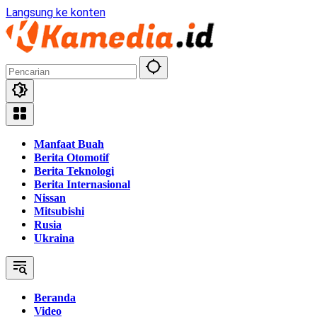
Langsung ke konten
Manfaat Buah
Berita Otomotif
Berita Teknologi
Berita Internasional
Nissan
Mitsubishi
Rusia
Ukraina
Beranda
Video