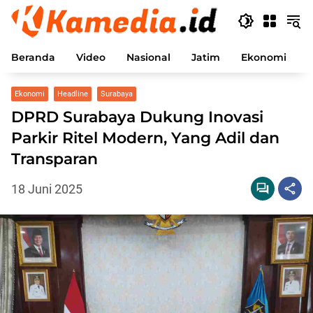
Langsung
ke
konten
Beranda
Video
Nasional
Jatim
Ekonomi
P
Ekonomi
Headline
Surabaya
DPRD Surabaya Dukung Inovasi
Parkir Ritel Modern, Yang Adil dan
Transparan
18 Juni 2025