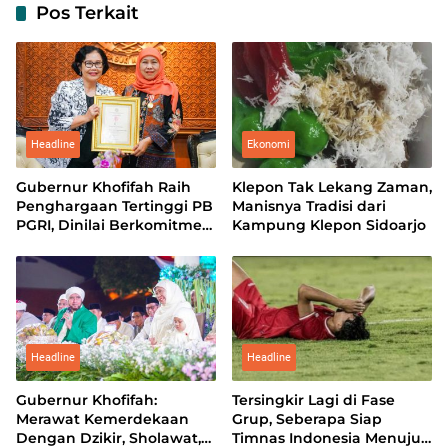
Pos Terkait
Headline
Ekonomi
Gubernur Khofifah Raih
Klepon Tak Lekang Zaman,
Penghargaan Tertinggi PB
Manisnya Tradisi dari
PGRI, Dinilai Berkomitmen
Kampung Klepon Sidoarjo
Majukan Pendidikan Jatim
Headline
Headline
Gubernur Khofifah:
Tersingkir Lagi di Fase
Merawat Kemerdekaan
Grup, Seberapa Siap
Dengan Dzikir, Sholawat,
Timnas Indonesia Menuju