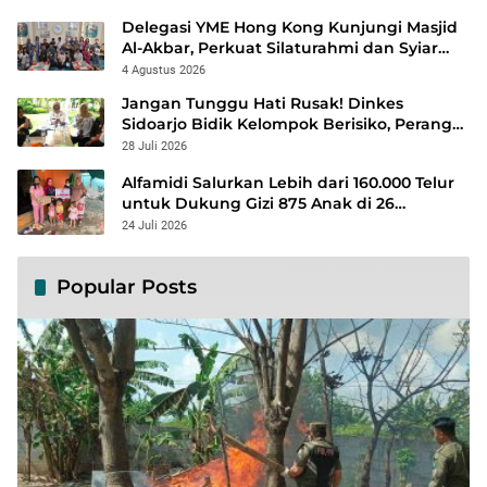
Delegasi YME Hong Kong Kunjungi Masjid
Al-Akbar, Perkuat Silaturahmi dan Syiar
Islam Rahmatan Lil ‘Alamin
4 Agustus 2026
Jangan Tunggu Hati Rusak! Dinkes
Sidoarjo Bidik Kelompok Berisiko, Perang
Terbuka Lawan Hepatitis
28 Juli 2026
Alfamidi Salurkan Lebih dari 160.000 Telur
untuk Dukung Gizi 875 Anak di 26
Kabupaten/Kota
24 Juli 2026
Popular Posts