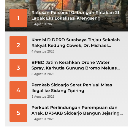
Ratusan Personel Gabungan Ratakan 21
1
Lapak Eks Lokalisasi Krengseng
3 Agustus 2026
Komisi D DPRD Surabaya Tinjau Sekolah
2
Rakyat Kedung Cowek, Dr. Michael
Leksodimulyo: “Membangun Karakter
4 Agustus 2026
untuk Memutus Rantai Kemiskinan”
BPBD Jatim Kerahkan Drone Water
3
Spray, Karhutla Gunung Bromo Meluas
hingga 70 Hektare
6 Agustus 2026
Pemkab Sidoarjo Seret Penjual Miras
4
Ilegal ke Sidang Tipiring
5 Agustus 2026
Perkuat Perlindungan Perempuan dan
5
Anak, DP3AKB Sidoarjo Bangun Jejaring
hingga Tingkat Desa
5 Agustus 2026