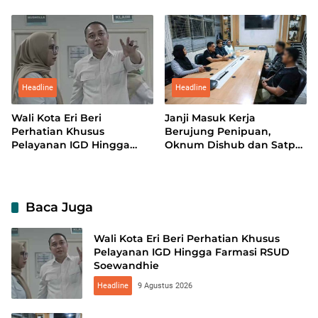
dan Doa
Piala Asia?
Headline
Headline
Wali Kota Eri Beri
Janji Masuk Kerja
Perhatian Khusus
Berujung Penipuan,
Pelayanan IGD Hingga
Oknum Dishub dan Satpol
Farmasi RSUD
PP Dipecat
Soewandhie
Baca Juga
Wali Kota Eri Beri Perhatian Khusus
Pelayanan IGD Hingga Farmasi RSUD
Soewandhie
Headline
9 Agustus 2026