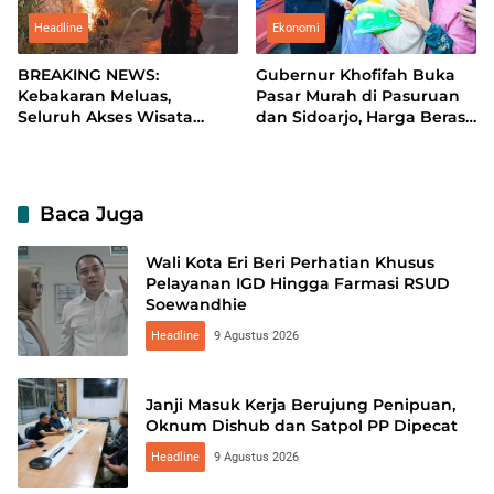
Headline
Ekonomi
BREAKING NEWS:
Gubernur Khofifah Buka
Kebakaran Meluas,
Pasar Murah di Pasuruan
Seluruh Akses Wisata
dan Sidoarjo, Harga Beras
Gunung Bromo Ditutup
hingga Minyak di Bawah
Total
Pasaran
Baca Juga
Wali Kota Eri Beri Perhatian Khusus
Pelayanan IGD Hingga Farmasi RSUD
Soewandhie
Headline
9 Agustus 2026
Janji Masuk Kerja Berujung Penipuan,
Oknum Dishub dan Satpol PP Dipecat
Headline
9 Agustus 2026