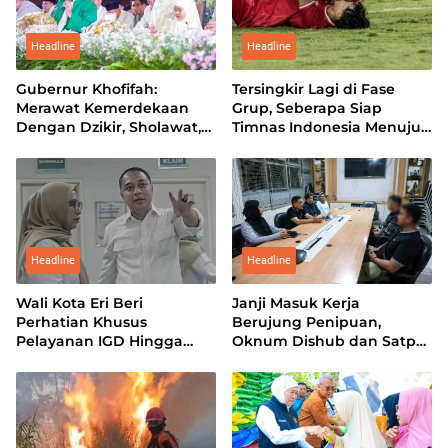
Headline
Headline
Gubernur Khofifah:
Tersingkir Lagi di Fase
Merawat Kemerdekaan
Grup, Seberapa Siap
Dengan Dzikir, Sholawat,
Timnas Indonesia Menuju
dan Doa
Piala Asia?
Headline
Headline
Wali Kota Eri Beri
Janji Masuk Kerja
Perhatian Khusus
Berujung Penipuan,
Pelayanan IGD Hingga
Oknum Dishub dan Satpol
Farmasi RSUD
PP Dipecat
Soewandhie