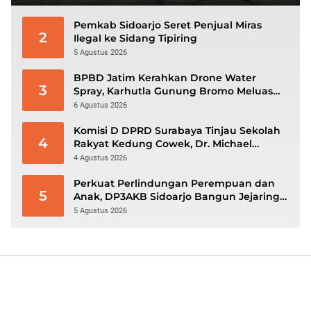
Pemkab Sidoarjo Seret Penjual Miras
2
Ilegal ke Sidang Tipiring
5 Agustus 2026
BPBD Jatim Kerahkan Drone Water
3
Spray, Karhutla Gunung Bromo Meluas
hingga 70 Hektare
6 Agustus 2026
Komisi D DPRD Surabaya Tinjau Sekolah
4
Rakyat Kedung Cowek, Dr. Michael
Leksodimulyo: “Membangun Karakter
4 Agustus 2026
untuk Memutus Rantai Kemiskinan”
Perkuat Perlindungan Perempuan dan
5
Anak, DP3AKB Sidoarjo Bangun Jejaring
hingga Tingkat Desa
5 Agustus 2026