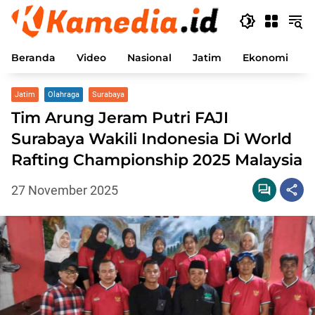
Langsung
ke
konten
Beranda
Video
Nasional
Jatim
Ekonomi
P
Jatim
Olahraga
Surabaya
Tim Arung Jeram Putri FAJI
Surabaya Wakili Indonesia Di World
Rafting Championship 2025 Malaysia
27 November 2025