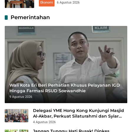
Ekonomi
6 Agustus 2026
Pemerintahan
Wali Kota Eri Beri Perhatian Khusus Pelayanan IGD
Hingga Farmasi RSUD Soewandhie
9 Agustus 2026
Delegasi YME Hong Kong Kunjungi Masjid
Al-Akbar, Perkuat Silaturahmi dan Syiar
Islam Rahmatan Lil ‘Alamin
4 Agustus 2026
Jangan Tunggu Hati Rusak! Dinkes