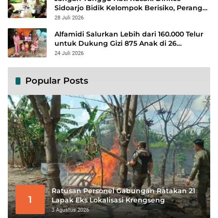
Sidoarjo Bidik Kelompok Berisiko, Perang
Terbuka Lawan Hepatitis
28 Juli 2026
Alfamidi Salurkan Lebih dari 160.000 Telur
untuk Dukung Gizi 875 Anak di 26
Kabupaten/Kota
24 Juli 2026
Popular Posts
Ratusan Personel Gabungan Ratakan 21
1
Lapak Eks Lokalisasi Krengseng
3 Agustus 2026