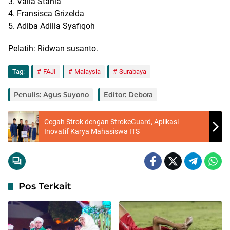
3. Valia Stania
4. Fransisca Grizelda
5. Adiba Adilia Syafiqoh
Pelatih: Ridwan susanto.
Tag:
FAJI
Malaysia
Surabaya
Penulis: Agus Suyono
Editor: Debora
Cegah Strok dengan StrokeGuard, Aplikasi
Inovatif Karya Mahasiswa ITS
Pos Terkait