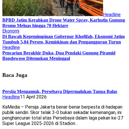
Headline
BPBD Jatim Kerahkan Drone Water Spray, Karhutla Gunung
Bromo Meluas hingga 70 Hektare
Ekonomi
Di Bawah Kepemimpinan Gubernur Khofifah, Ekonomi Jatim
Tumbuh 5,84 Persen, Kemiskinan dan Pengangguran Turun
Headline
Pencarian Berakhir Duka, Dua Pendaki Gunung Piramid
Bondowoso Ditemukan Meninggal
Baca Juga
Persija Mengamuk, Persebaya Dipermalukan Tanpa Balas
Headline
11 April 2026
KaMedia – Persija Jakarta benar-benar berpesta di hadapan
publik sendiri. Skor telak 3-0 bukan sekadar kemenangan, ini
penghancuran total atas Persebaya dalam laga pekan ke-27
Super League 2025-2026 di Stadion…