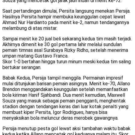
Souza yang mencetak gol jarak jauh indah di menit ke-72.
Saat pertandingan dimulai, Persita langsung menekan Persija.
Hasilnya Persita hampir membuka keunggulan cepat lewat
Ahmad Nur Hardianto pada menit ke-2, namun tendangannya
melambung di atas mistar.
Sampai menit ke 20 jual beli sekarang kedua tim masih terjadi.
Akhirnya dimenit ke 30 gol pertama lahir melalui sundulan
pemain timnas asal Surabaya Rizky Ridho, setelah menerima
umpan matang Gustavo Franca.
Skor 1-0 bertahan hingga turun minum meski kedua tim saling
bertukar serangan.
Babak Kedua, Persija tampil menggila. Permainan impresif
mulai ditunjukan barisan pemain asingnya. Menit ke-70, Allano
Brendon menggandakan keunggulan setelah memanfaatkan
bola kiriman Hanif Sjahbandi. Dua menit kemudian, Maxwell
Souza yang masuk sebagai pemain pengganti, menghentak
stadion dengan tendangan keras dari luar kotak penalti yang
membuat kiper Persita, Igor Rodrigues, hanya bisa
menyaksikan bola meluncur deras merobek gawangnya.
Persija menutup pesta gol lewat aksi tambahan waktu babak
kedua ketika Allano mencetak gol keduanya malam itu. Skor