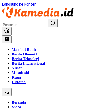
Langsung ke konten
Manfaat Buah
Berita Otomotif
Berita Teknologi
Berita Internasional
Nissan
Mitsubishi
Rusia
Ukraina
Beranda
Video