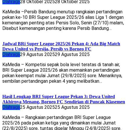
Olahraga
28 Oktober 2025
28 Oktober 2025
KaMedia –Persib Bandung menutup rangkaian pertandingan
pekan ke-10 BRI Super League 2025/26 alias Liga 1 dengan
kemenangan penting atas Persis Solo, Senin (27/10) malam,
Disebut kemenangan penting karena Persib Bandung…
Jadwal BRi Super League 2025/26 Pekan 4: Ada Big Match
Dewa United vs Persija, Persib vs Borneo FC
Olahraga
29 Agustus 2025
29 Agustus 2025
KaMedia – Kompetisi sepak bola level teratas di tanah air,
BRI Super League 2025/26 akan memainkan pertandingan
pekan keempat mulai Jumat (29/8/2025) sore. Menariknya,
sembilan pertandingan pekan 4 yang melibatkan…
Hasil Lengkap BRI Super League Pekan 3: Dewa United
Akhirnya Menang, Borneo FC Sendirian di Puncak Klasemen
Olahraga
25 Agustus 2025
25 Agustus 2025
KaMedia – Rangkaian pertandingan BRI Super League
2025/26 pada pekan ketiga yang dimainkan mulai Jumat
(22/8/2025) sore, tuntas digelar Minggu (24/8/2025) sore.