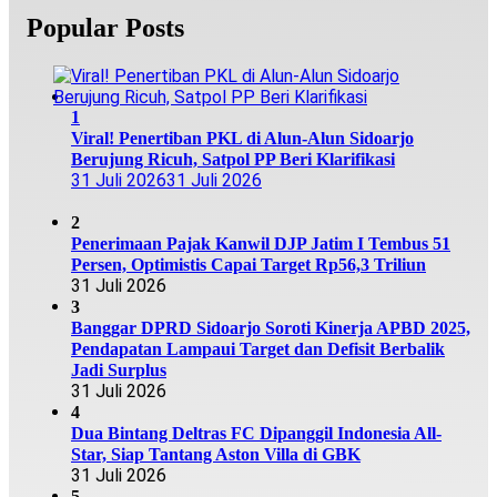
Popular Posts
1
Viral! Penertiban PKL di Alun-Alun Sidoarjo
Berujung Ricuh, Satpol PP Beri Klarifikasi
31 Juli 2026
31 Juli 2026
2
Penerimaan Pajak Kanwil DJP Jatim I Tembus 51
Persen, Optimistis Capai Target Rp56,3 Triliun
31 Juli 2026
3
Banggar DPRD Sidoarjo Soroti Kinerja APBD 2025,
Pendapatan Lampaui Target dan Defisit Berbalik
Jadi Surplus
31 Juli 2026
4
Dua Bintang Deltras FC Dipanggil Indonesia All-
Star, Siap Tantang Aston Villa di GBK
31 Juli 2026
5