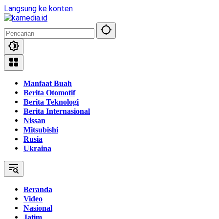
Langsung ke konten
Manfaat Buah
Berita Otomotif
Berita Teknologi
Berita Internasional
Nissan
Mitsubishi
Rusia
Ukraina
Beranda
Video
Nasional
Jatim