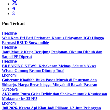
Pos Terkait
Headline
Wali Kota Eri Beri Perhatian Khusus Pelayanan IGD Hingga
Farmasi RSUD Soewandhie
Headline
Janji Masuk Kerja Berujung Penipuan, Oknum Dishub dan
Satpol PP Dipecat
Headline
BREAKING NEWS: Kebakaran Meluas, Seluruh Akses
Wisata Gunung Bromo Ditutup Total
Ekonomi
Gubernur Khofifah Buka Pasar Murah di Pasuruan dan
Sidoarjo, Harga Beras hingga Minyak di Bawah Pasaran
Surabaya
Al-Yasmin Putra Gelar Dzikir dan Sholawat untuk Kesuksesan
Muktamar ke-35 NU
Ekonomi
Juli 2026, Kereta Api Kian Jadi Pilihan: 1,2 Juta Pelanggan