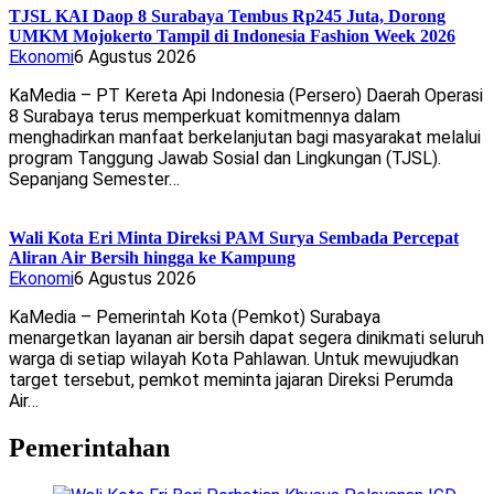
TJSL KAI Daop 8 Surabaya Tembus Rp245 Juta, Dorong
UMKM Mojokerto Tampil di Indonesia Fashion Week 2026
Ekonomi
6 Agustus 2026
KaMedia – PT Kereta Api Indonesia (Persero) Daerah Operasi
8 Surabaya terus memperkuat komitmennya dalam
menghadirkan manfaat berkelanjutan bagi masyarakat melalui
program Tanggung Jawab Sosial dan Lingkungan (TJSL).
Sepanjang Semester…
Wali Kota Eri Minta Direksi PAM Surya Sembada Percepat
Aliran Air Bersih hingga ke Kampung
Ekonomi
6 Agustus 2026
KaMedia – Pemerintah Kota (Pemkot) Surabaya
menargetkan layanan air bersih dapat segera dinikmati seluruh
warga di setiap wilayah Kota Pahlawan. Untuk mewujudkan
target tersebut, pemkot meminta jajaran Direksi Perumda
Air…
Pemerintahan