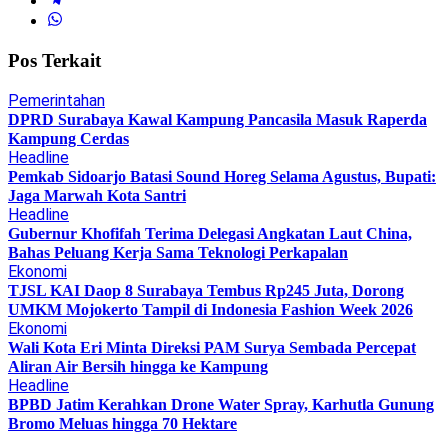
Pos Terkait
Pemerintahan
DPRD Surabaya Kawal Kampung Pancasila Masuk Raperda
Kampung Cerdas
Headline
Pemkab Sidoarjo Batasi Sound Horeg Selama Agustus, Bupati:
Jaga Marwah Kota Santri
Headline
Gubernur Khofifah Terima Delegasi Angkatan Laut China,
Bahas Peluang Kerja Sama Teknologi Perkapalan
Ekonomi
TJSL KAI Daop 8 Surabaya Tembus Rp245 Juta, Dorong
UMKM Mojokerto Tampil di Indonesia Fashion Week 2026
Ekonomi
Wali Kota Eri Minta Direksi PAM Surya Sembada Percepat
Aliran Air Bersih hingga ke Kampung
Headline
BPBD Jatim Kerahkan Drone Water Spray, Karhutla Gunung
Bromo Meluas hingga 70 Hektare