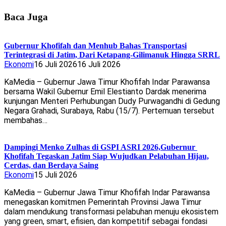
Baca Juga
Gubernur Khofifah dan Menhub Bahas Transportasi
Terintegrasi di Jatim, Dari Ketapang-Gilimanuk Hingga SRRL
Ekonomi
16 Juli 2026
16 Juli 2026
KaMedia – Gubernur Jawa Timur Khofifah Indar Parawansa
bersama Wakil Gubernur Emil Elestianto Dardak menerima
kunjungan Menteri Perhubungan Dudy Purwagandhi di Gedung
Negara Grahadi, Surabaya, Rabu (15/7). Pertemuan tersebut
membahas…
Dampingi Menko Zulhas di GSPI ASRI 2026,Gubernur
Khofifah Tegaskan Jatim Siap Wujudkan Pelabuhan Hijau,
Cerdas, dan Berdaya Saing
Ekonomi
15 Juli 2026
KaMedia – Gubernur Jawa Timur Khofifah Indar Parawansa
menegaskan komitmen Pemerintah Provinsi Jawa Timur
dalam mendukung transformasi pelabuhan menuju ekosistem
yang green, smart, efisien, dan kompetitif sebagai fondasi