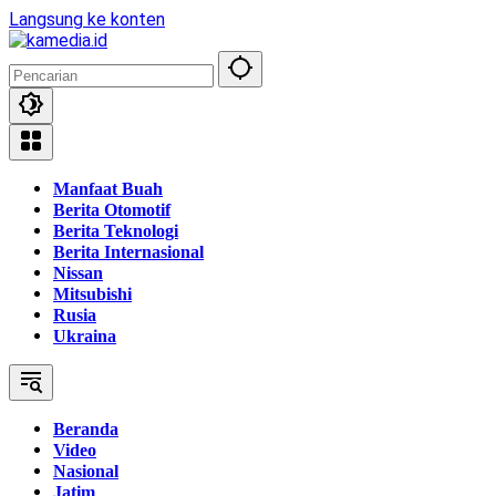
Langsung ke konten
Manfaat Buah
Berita Otomotif
Berita Teknologi
Berita Internasional
Nissan
Mitsubishi
Rusia
Ukraina
Beranda
Video
Nasional
Jatim