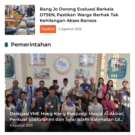
Bang Jo Dorong Evaluasi Berkala
DTSEN, Pastikan Warga Berhak Tak
Kehilangan Akses Bansos
Headline
5 Agustus 2026
Pemerintahan
Delegasi YME Hong Kong Kunjungi Masjid Al-Akbar,
Perkuat Silaturahmi dan Syiar Islam Rahmatan Lil
‘Alamin
4 Agustus 2026