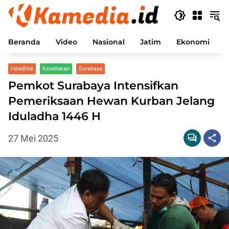
Langsung
ke
konten
Beranda
Video
Nasional
Jatim
Ekonomi
P
Headline
Kesehatan
Surabaya
Pemkot Surabaya Intensifkan
Pemeriksaan Hewan Kurban Jelang
Iduladha 1446 H
27 Mei 2025