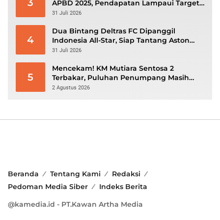
3
APBD 2025, Pendapatan Lampaui Target
dan Defisit Berbalik Jadi Surplus
31 Juli 2026
Dua Bintang Deltras FC Dipanggil
4
Indonesia All-Star, Siap Tantang Aston
Villa di GBK
31 Juli 2026
Mencekam! KM Mutiara Sentosa 2
5
Terbakar, Puluhan Penumpang Masih
Bertahan Menunggu Evakuasi
2 Agustus 2026
Beranda
Tentang Kami
Redaksi
Pedoman Media Siber
Indeks Berita
@kamedia.id - PT.Kawan Artha Media