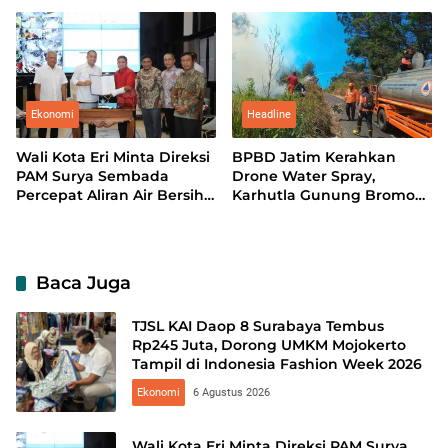
Kerja Sama Teknologi
Tampil di Indonesia
Perkapalan
Fashion Week 2026
Ekonomi
Headline
Wali Kota Eri Minta Direksi
BPBD Jatim Kerahkan
PAM Surya Sembada
Drone Water Spray,
Percepat Aliran Air Bersih
Karhutla Gunung Bromo
hingga ke Kampung
Meluas hingga 70 Hektare
Baca Juga
TJSL KAI Daop 8 Surabaya Tembus
Rp245 Juta, Dorong UMKM Mojokerto
Tampil di Indonesia Fashion Week 2026
Ekonomi
6 Agustus 2026
Wali Kota Eri Minta Direksi PAM Surya