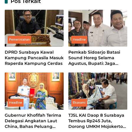
Pos Terkait
Pemerintahan
Headline
DPRD Surabaya Kawal
Pemkab Sidoarjo Batasi
Kampung Pancasila Masuk
Sound Horeg Selama
Raperda Kampung Cerdas
Agustus, Bupati: Jaga
Marwah Kota Santri
Headline
Ekonomi
Gubernur Khofifah Terima
TJSL KAI Daop 8 Surabaya
Delegasi Angkatan Laut
Tembus Rp245 Juta,
China, Bahas Peluang
Dorong UMKM Mojokerto