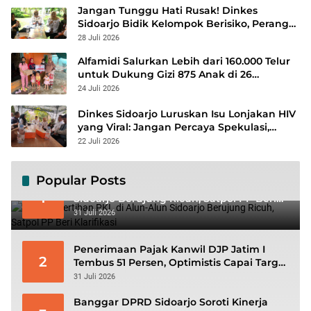
Jangan Tunggu Hati Rusak! Dinkes
Sidoarjo Bidik Kelompok Berisiko, Perang
Terbuka Lawan Hepatitis
28 Juli 2026
Alfamidi Salurkan Lebih dari 160.000 Telur
untuk Dukung Gizi 875 Anak di 26
Kabupaten/Kota
24 Juli 2026
Dinkes Sidoarjo Luruskan Isu Lonjakan HIV
yang Viral: Jangan Percaya Spekulasi,
Penanganan Berbasis Data Terus
22 Juli 2026
Diperkuat
Popular Posts
Viral! Penertiban PKL di Alun-Alun
1
Sidoarjo Berujung Ricuh, Satpol PP Beri
Klarifikasi
31 Juli 2026
Penerimaan Pajak Kanwil DJP Jatim I
2
Tembus 51 Persen, Optimistis Capai Target
Rp56,3 Triliun
31 Juli 2026
Banggar DPRD Sidoarjo Soroti Kinerja