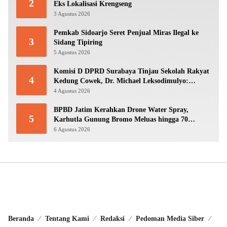
2
Eks Lokalisasi Krengseng
3 Agustus 2026
Pemkab Sidoarjo Seret Penjual Miras Ilegal ke
3
Sidang Tipiring
5 Agustus 2026
Komisi D DPRD Surabaya Tinjau Sekolah Rakyat
4
Kedung Cowek, Dr. Michael Leksodimulyo:
“Membangun Karakter untuk Memutus Rantai
4 Agustus 2026
Kemiskinan”
BPBD Jatim Kerahkan Drone Water Spray,
5
Karhutla Gunung Bromo Meluas hingga 70
Hektare
6 Agustus 2026
Beranda
Tentang Kami
Redaksi
Pedoman Media Siber