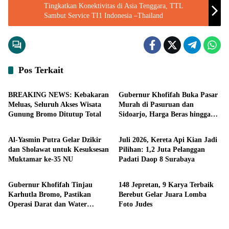
Tingkatkan Konektivitas di Asia Tenggara, TTL
Sambut Service TI1 Indonesia –Thailand
Pos Terkait
Headline
Ekonomi
BREAKING NEWS: Kebakaran
Gubernur Khofifah Buka Pasar
Meluas, Seluruh Akses Wisata
Murah di Pasuruan dan
Gunung Bromo Ditutup Total
Sidoarjo, Harga Beras hingga
Surabaya
Ekonomi
Minyak di Bawah Pasaran
Al-Yasmin Putra Gelar Dzikir
Juli 2026, Kereta Api Kian Jadi
dan Sholawat untuk Kesuksesan
Pilihan: 1,2 Juta Pelanggan
Muktamar ke-35 NU
Padati Daop 8 Surabaya
Headline
Headline
Gubernur Khofifah Tinjau
148 Jepretan, 9 Karya Terbaik
Karhutla Bromo, Pastikan
Berebut Gelar Juara Lomba
Operasi Darat dan Water
Foto Judes
Bombing Dimaksimalkan