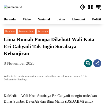
Langsung
ke
konten
Beranda
Video
Nasional
Jatim
Ekonomi
Politik
Headline
Pemerintahan
Surabaya
Lima Rumah Pompa Dikebut! Wali Kota
Eri Cahyadi Tak Ingin Surabaya
Kebanjiran
8 November 2025
Walikota Eri minta kontraktor lembur selesaikan proyek rumah pompa / Foto :
Diskominfo Surabaya.
KaMedia – Wali Kota Surabaya Eri Cahyadi menginstruksikan
Dinas Sumber Daya Air dan Bina Marga (DSDABM) untuk