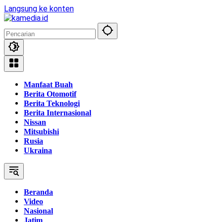
Langsung ke konten
Manfaat Buah
Berita Otomotif
Berita Teknologi
Berita Internasional
Nissan
Mitsubishi
Rusia
Ukraina
Beranda
Video
Nasional
Jatim