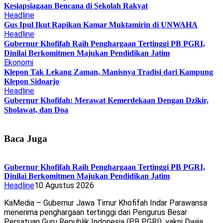
Kesiapsiagaan Bencana di Sekolah Rakyat
Headline
Gus Ipul Ikut Rapikan Kamar Muktamirin di UNWAHA
Headline
Gubernur Khofifah Raih Penghargaan Tertinggi PB PGRI,
Dinilai Berkomitmen Majukan Pendidikan Jatim
Ekonomi
Klepon Tak Lekang Zaman, Manisnya Tradisi dari Kampung
Klepon Sidoarjo
Headline
Gubernur Khofifah: Merawat Kemerdekaan Dengan Dzikir,
Sholawat, dan Doa
Baca Juga
Gubernur Khofifah Raih Penghargaan Tertinggi PB PGRI,
Dinilai Berkomitmen Majukan Pendidikan Jatim
Headline
10 Agustus 2026
KaMedia – Gubernur Jawa Timur Khofifah Indar Parawansa
menerima penghargaan tertinggi dari Pengurus Besar
Persatuan Guru Republik Indonesia (PB PGRI), yakni Dwija