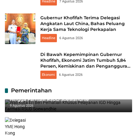
Headline
7 Agustus 2026
Semangat Nasionalisme
Gubernur Khofifah Terima Delegasi
Angkatan Laut China, Bahas Peluang
Kerja Sama Teknologi Perkapalan
Headline
6 Agustus 2026
Di Bawah Kepemimpinan Gubernur
Khofifah, Ekonomi Jatim Tumbuh 5,84
Persen, Kemiskinan dan Pengangguran
Turun
Ekonomi
6 Agustus 2026
Pemerintahan
Wali Kota Eri Beri Perhatian Khusus Pelayanan IGD
Hingga Farmasi RSUD Soewandhie
9 Agustus 2026