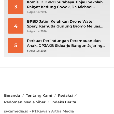
Komisi D DPRD Surabaya Tinjau Sekolah
3
Rakyat Kedung Cowek, Dr. Michael
Leksodimulyo: “Membangun Karakter
4 Agustus 2026
untuk Memutus Rantai Kemiskinan”
BPBD Jatim Kerahkan Drone Water
4
Spray, Karhutla Gunung Bromo Meluas
hingga 70 Hektare
6 Agustus 2026
Perkuat Perlindungan Perempuan dan
5
Anak, DP3AKB Sidoarjo Bangun Jejaring
hingga Tingkat Desa
5 Agustus 2026
Beranda
Tentang Kami
Redaksi
Pedoman Media Siber
Indeks Berita
@kamedia.id - PT.Kawan Artha Media