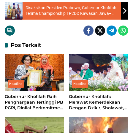
Disaksikan Presiden Prabowo, Gubernur Khofifah
Terima Championship TP2DD Kawasan Jawa–
Bali Dari Bank Indonesia
Pos Terkait
Headline
Headline
Gubernur Khofifah Raih
Gubernur Khofifah:
Penghargaan Tertinggi PB
Merawat Kemerdekaan
PGRI, Dinilai Berkomitmen
Dengan Dzikir, Sholawat,
Majukan Pendidikan Jatim
dan Doa