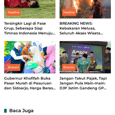
Headline
Headline
Tersingkir Lagi di Fase
BREAKING NEWS:
Grup, Seberapa Siap
Kebakaran Meluas,
Timnas Indonesia Menuju
Seluruh Akses Wisata
Piala Asia?
Gunung Bromo Ditutup
Total
Ekonomi
Ekonomi
Gubernur Khofifah Buka
Jangan Takut Pajak, Tapi
Pasar Murah di Pasuruan
Jangan Pula Main-main:
dan Sidoarjo, Harga Beras
DJP Jatim Gandeng GP
hingga Minyak di Bawah
Ansor Perkuat Literasi
Pasaran
Pajak
Baca Juga