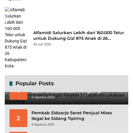
Alfamidi Salurkan Lebih dari 160.000 Telur
untuk Dukung Gizi 875 Anak di 26
Kabupaten/Kota
24 Juli 2026
Popular Posts
Ratusan Personel Gabungan Ratakan 21
1
Lapak Eks Lokalisasi Krengseng
3 Agustus 2026
Pemkab Sidoarjo Seret Penjual Miras
2
Ilegal ke Sidang Tipiring
5 Agustus 2026