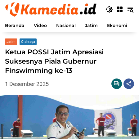
Langsung
ke
konten
Beranda
Video
Nasional
Jatim
Ekonomi
P
Jatim
Olahraga
Ketua POSSI Jatim Apresiasi
Suksesnya Piala Gubernur
Finswimming ke-13
1 Desember 2025