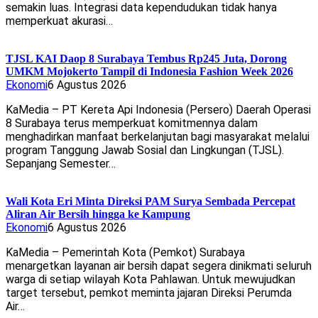
semakin luas. Integrasi data kependudukan tidak hanya
memperkuat akurasi…
TJSL KAI Daop 8 Surabaya Tembus Rp245 Juta, Dorong
UMKM Mojokerto Tampil di Indonesia Fashion Week 2026
Ekonomi
6 Agustus 2026
KaMedia – PT Kereta Api Indonesia (Persero) Daerah Operasi
8 Surabaya terus memperkuat komitmennya dalam
menghadirkan manfaat berkelanjutan bagi masyarakat melalui
program Tanggung Jawab Sosial dan Lingkungan (TJSL).
Sepanjang Semester…
Wali Kota Eri Minta Direksi PAM Surya Sembada Percepat
Aliran Air Bersih hingga ke Kampung
Ekonomi
6 Agustus 2026
KaMedia – Pemerintah Kota (Pemkot) Surabaya
menargetkan layanan air bersih dapat segera dinikmati seluruh
warga di setiap wilayah Kota Pahlawan. Untuk mewujudkan
target tersebut, pemkot meminta jajaran Direksi Perumda
Air…