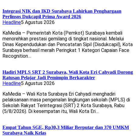
Integrasi NIK dan IKD Surabaya Lahirkan Penghargaan
Perlinsos Dukcapil Prima Award 2026
Headline
5 Agustus 2026
KaMedia – Pemerintah Kota (Pemkot) Surabaya kembali
menorehkan prestasi gemilang di tingkat nasional. Melalui
Dinas Kependudukan dan Pencatatan Sipil (Disdukcapil), Kota
Surabaya berhasil meraih Peringkat 1 Kategori Capaian Face
Recognition…
Hadiri MPLS SRT 2 Surabaya, Wali Kota Eri Cahyadi Dorong
Ratusan Pelajar Jadi Pemimpin Berkarakter
Headline
5 Agustus 2026
KaMedia – Wali Kota Surabaya Eri Cahyadi menghadiri
pelaksanaan masa pengenalan lingkungan sekolah (MPLS) di
Sekolah Rakyat Terintegrasi (SRT) 2 Kota Surabaya, Rabu
(5/8/2026). Di kesempatan itu, Wali Kota Eri…
Empat Tahun SGE, Rp30,3 Miliar Berputar dan 370 UMKM
Surabaya Naik Kelas