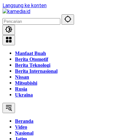
Langsung ke konten
Manfaat Buah
Berita Otomotif
Berita Teknologi
Berita Internasional
Nissan
Mitsubishi
Rusia
Ukraina
Beranda
Video
Nasional
Jatim