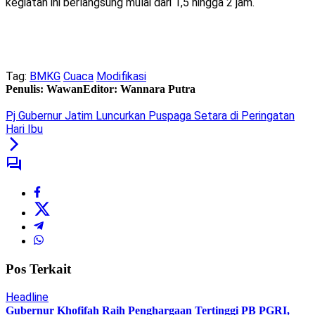
kegiatan ini berlangsung mulai dari 1,5 hingga 2 jam.
Tag:
BMKG
Cuaca
Modifikasi
Penulis: Wawan
Editor: Wannara Putra
Pj Gubernur Jatim Luncurkan Puspaga Setara di Peringatan
Hari Ibu
Pos Terkait
Headline
Gubernur Khofifah Raih Penghargaan Tertinggi PB PGRI,