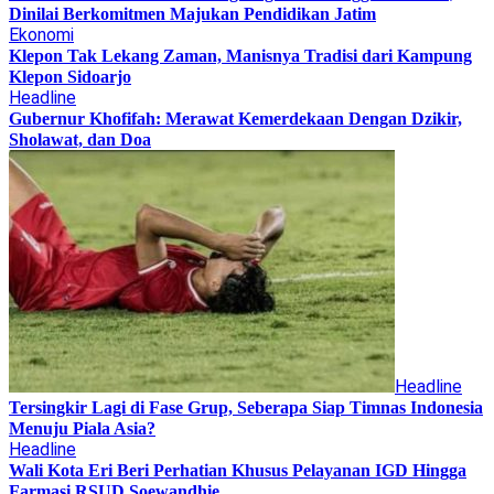
Dinilai Berkomitmen Majukan Pendidikan Jatim
Ekonomi
Klepon Tak Lekang Zaman, Manisnya Tradisi dari Kampung
Klepon Sidoarjo
Headline
Gubernur Khofifah: Merawat Kemerdekaan Dengan Dzikir,
Sholawat, dan Doa
Headline
Tersingkir Lagi di Fase Grup, Seberapa Siap Timnas Indonesia
Menuju Piala Asia?
Headline
Wali Kota Eri Beri Perhatian Khusus Pelayanan IGD Hingga
Farmasi RSUD Soewandhie