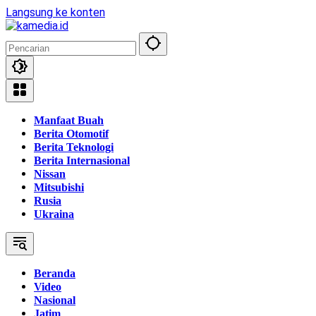
Langsung ke konten
Manfaat Buah
Berita Otomotif
Berita Teknologi
Berita Internasional
Nissan
Mitsubishi
Rusia
Ukraina
Beranda
Video
Nasional
Jatim