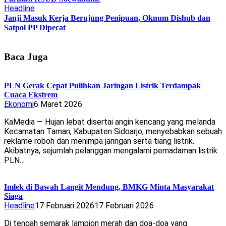
Headline
Janji Masuk Kerja Berujung Penipuan, Oknum Dishub dan
Satpol PP Dipecat
Baca Juga
PLN Gerak Cepat Pulihkan Jaringan Listrik Terdampak
Cuaca Ekstrem
Ekonomi
6 Maret 2026
KaMedia — Hujan lebat disertai angin kencang yang melanda
Kecamatan Taman, Kabupaten Sidoarjo, menyebabkan sebuah
reklame roboh dan menimpa jaringan serta tiang listrik.
Akibatnya, sejumlah pelanggan mengalami pemadaman listrik.
PLN…
Imlek di Bawah Langit Mendung, BMKG Minta Masyarakat
Siaga
Headline
17 Februari 2026
17 Februari 2026
Di tengah semarak lampion merah dan doa-doa yang