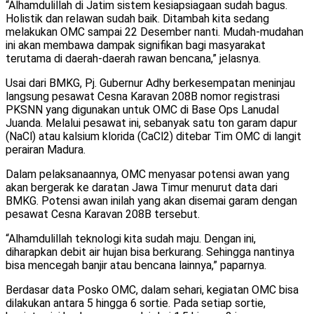
“Alhamdulillah di Jatim sistem kesiapsiagaan sudah bagus.
Holistik dan relawan sudah baik. Ditambah kita sedang
melakukan OMC sampai 22 Desember nanti. Mudah-mudahan
ini akan membawa dampak signifikan bagi masyarakat
terutama di daerah-daerah rawan bencana,” jelasnya.
Usai dari BMKG, Pj. Gubernur Adhy berkesempatan meninjau
langsung pesawat Cesna Karavan 208B nomor registrasi
PKSNN yang digunakan untuk OMC di Base Ops Lanudal
Juanda. Melalui pesawat ini, sebanyak satu ton garam dapur
(NaCl) atau kalsium klorida (CaCl2) ditebar Tim OMC di langit
perairan Madura.
Dalam pelaksanaannya, OMC menyasar potensi awan yang
akan bergerak ke daratan Jawa Timur menurut data dari
BMKG. Potensi awan inilah yang akan disemai garam dengan
pesawat Cesna Karavan 208B tersebut.
“Alhamdulillah teknologi kita sudah maju. Dengan ini,
diharapkan debit air hujan bisa berkurang. Sehingga nantinya
bisa mencegah banjir atau bencana lainnya,” paparnya.
Berdasar data Posko OMC, dalam sehari, kegiatan OMC bisa
dilakukan antara 5 hingga 6 sortie. Pada setiap sortie,