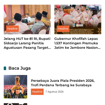
Bombing Dimaksimalkan
Headline
Headline
Jelang HUT ke-81 RI, Bupati
Gubernur Khofifah Lepas
Sidoarjo Larang Panitia
1.537 Kontingen Pramuka
Agustusan Pasang Target
Jatim ke Jambore Nasional
Iuran
XII: Pererat Persaudaraan,
Perkuat Persatuan dan
Kobarkan Semangat
Nasionalisme
Baca Juga
Persebaya Juara Piala Presiden 2026,
Trofi Perdana Terbang ke Surabaya
Headline
7 Agustus 2026