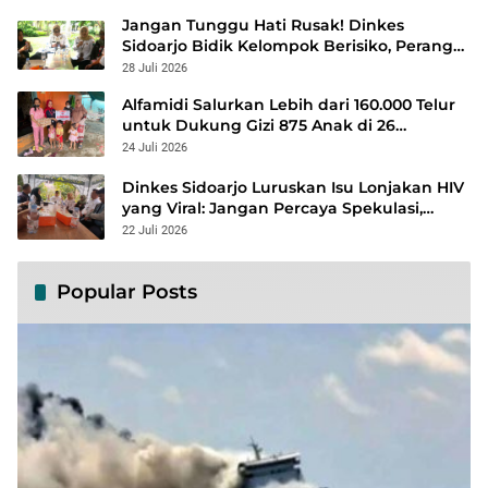
Jangan Tunggu Hati Rusak! Dinkes
Sidoarjo Bidik Kelompok Berisiko, Perang
Terbuka Lawan Hepatitis
28 Juli 2026
Alfamidi Salurkan Lebih dari 160.000 Telur
untuk Dukung Gizi 875 Anak di 26
Kabupaten/Kota
24 Juli 2026
Dinkes Sidoarjo Luruskan Isu Lonjakan HIV
yang Viral: Jangan Percaya Spekulasi,
Penanganan Berbasis Data Terus
22 Juli 2026
Diperkuat
Popular Posts