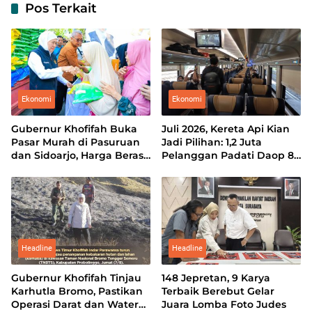
Pos Terkait
Ekonomi
Ekonomi
Gubernur Khofifah Buka
Juli 2026, Kereta Api Kian
Pasar Murah di Pasuruan
Jadi Pilihan: 1,2 Juta
dan Sidoarjo, Harga Beras
Pelanggan Padati Daop 8
hingga Minyak di Bawah
Surabaya
Pasaran
Headline
Headline
Gubernur Khofifah Tinjau
148 Jepretan, 9 Karya
Karhutla Bromo, Pastikan
Terbaik Berebut Gelar
Operasi Darat dan Water
Juara Lomba Foto Judes