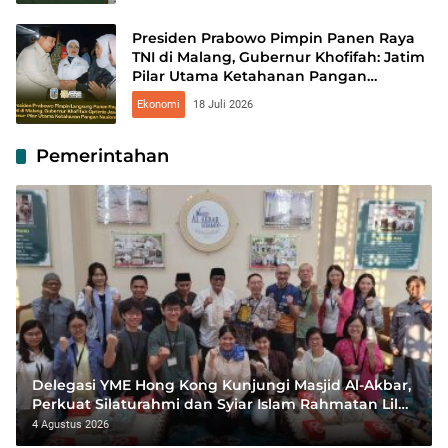
Presiden Prabowo Pimpin Panen Raya
TNI di Malang, Gubernur Khofifah: Jatim
Pilar Utama Ketahanan Pangan
Nasional
Ekonomi
18 Juli 2026
Pemerintahan
Delegasi YME Hong Kong Kunjungi Masjid Al-Akbar,
Perkuat Silaturahmi dan Syiar Islam Rahmatan Lil
‘Alamin
4 Agustus 2026