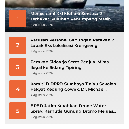
Mencekam! KM Mutiara Sentosa 2
1
Terbakar, Puluhan Penumpang Masih
Bertahan Menunggu Evakuasi
2 Agustus 2026
Ratusan Personel Gabungan Ratakan 21
2
Lapak Eks Lokalisasi Krengseng
3 Agustus 2026
Pemkab Sidoarjo Seret Penjual Miras
3
Ilegal ke Sidang Tipiring
5 Agustus 2026
Komisi D DPRD Surabaya Tinjau Sekolah
4
Rakyat Kedung Cowek, Dr. Michael
Leksodimulyo: “Membangun Karakter
4 Agustus 2026
untuk Memutus Rantai Kemiskinan”
BPBD Jatim Kerahkan Drone Water
5
Spray, Karhutla Gunung Bromo Meluas
hingga 70 Hektare
6 Agustus 2026