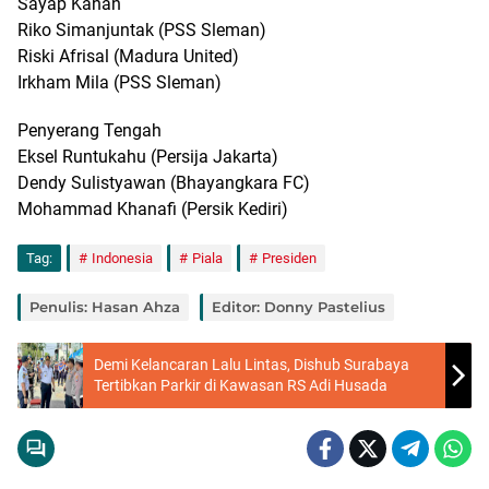
Sayap Kanan
Riko Simanjuntak (PSS Sleman)
Riski Afrisal (Madura United)
Irkham Mila (PSS Sleman)
Penyerang Tengah
Eksel Runtukahu (Persija Jakarta)
Dendy Sulistyawan (Bhayangkara FC)
Mohammad Khanafi (Persik Kediri)
Tag:
Indonesia
Piala
Presiden
Penulis: Hasan Ahza
Editor: Donny Pastelius
Demi Kelancaran Lalu Lintas, Dishub Surabaya
Tertibkan Parkir di Kawasan RS Adi Husada