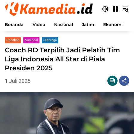
Langsung
ke
konten
Beranda
Video
Nasional
Jatim
Ekonomi
P
Headline
Nasional
Olahraga
Coach RD Terpilih Jadi Pelatih Tim
Liga Indonesia All Star di Piala
Presiden 2025
1 Juli 2025