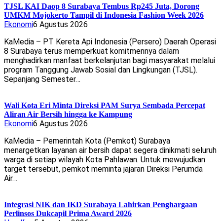
TJSL KAI Daop 8 Surabaya Tembus Rp245 Juta, Dorong
UMKM Mojokerto Tampil di Indonesia Fashion Week 2026
Ekonomi
6 Agustus 2026
KaMedia – PT Kereta Api Indonesia (Persero) Daerah Operasi
8 Surabaya terus memperkuat komitmennya dalam
menghadirkan manfaat berkelanjutan bagi masyarakat melalui
program Tanggung Jawab Sosial dan Lingkungan (TJSL).
Sepanjang Semester…
Wali Kota Eri Minta Direksi PAM Surya Sembada Percepat
Aliran Air Bersih hingga ke Kampung
Ekonomi
6 Agustus 2026
KaMedia – Pemerintah Kota (Pemkot) Surabaya
menargetkan layanan air bersih dapat segera dinikmati seluruh
warga di setiap wilayah Kota Pahlawan. Untuk mewujudkan
target tersebut, pemkot meminta jajaran Direksi Perumda
Air…
Integrasi NIK dan IKD Surabaya Lahirkan Penghargaan
Perlinsos Dukcapil Prima Award 2026