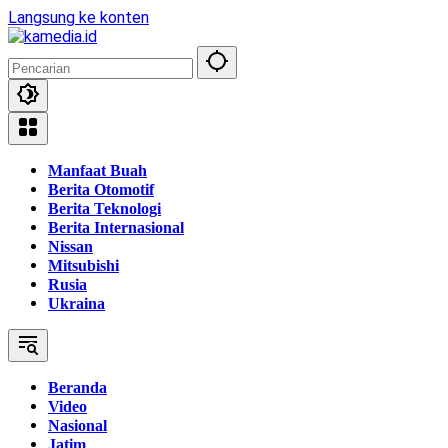
Langsung ke konten
Manfaat Buah
Berita Otomotif
Berita Teknologi
Berita Internasional
Nissan
Mitsubishi
Rusia
Ukraina
Beranda
Video
Nasional
Jatim