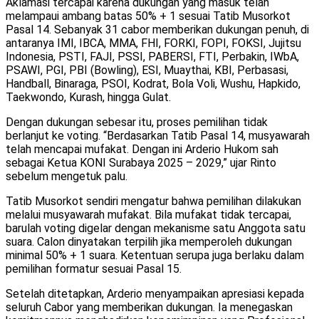
Aklamasi tercapai karena dukungan yang masuk telah
melampaui ambang batas 50% + 1 sesuai Tatib Musorkot
Pasal 14. Sebanyak 31 cabor memberikan dukungan penuh, di
antaranya IMI, IBCA, MMA, FHI, FORKI, FOPI, FOKSI, Jujitsu
Indonesia, PSTI, FAJI, PSSI, PABERSI, FTI, Perbakin, IWbA,
PSAWI, PGI, PBI (Bowling), ESI, Muaythai, KBI, Perbasasi,
Handball, Binaraga, PSOI, Kodrat, Bola Voli, Wushu, Hapkido,
Taekwondo, Kurash, hingga Gulat.
Dengan dukungan sebesar itu, proses pemilihan tidak
berlanjut ke voting. “Berdasarkan Tatib Pasal 14, musyawarah
telah mencapai mufakat. Dengan ini Arderio Hukom sah
sebagai Ketua KONI Surabaya 2025 – 2029,” ujar Rinto
sebelum mengetuk palu.
Tatib Musorkot sendiri mengatur bahwa pemilihan dilakukan
melalui musyawarah mufakat. Bila mufakat tidak tercapai,
barulah voting digelar dengan mekanisme satu Anggota satu
suara. Calon dinyatakan terpilih jika memperoleh dukungan
minimal 50% + 1 suara. Ketentuan serupa juga berlaku dalam
pemilihan formatur sesuai Pasal 15.
Setelah ditetapkan, Arderio menyampaikan apresiasi kepada
seluruh Cabor yang memberikan dukungan. Ia menegaskan