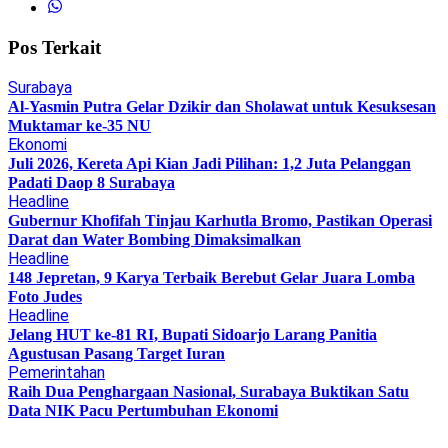
Pos Terkait
Surabaya
Al-Yasmin Putra Gelar Dzikir dan Sholawat untuk Kesuksesan
Muktamar ke-35 NU
Ekonomi
Juli 2026, Kereta Api Kian Jadi Pilihan: 1,2 Juta Pelanggan
Padati Daop 8 Surabaya
Headline
Gubernur Khofifah Tinjau Karhutla Bromo, Pastikan Operasi
Darat dan Water Bombing Dimaksimalkan
Headline
148 Jepretan, 9 Karya Terbaik Berebut Gelar Juara Lomba
Foto Judes
Headline
Jelang HUT ke-81 RI, Bupati Sidoarjo Larang Panitia
Agustusan Pasang Target Iuran
Pemerintahan
Raih Dua Penghargaan Nasional, Surabaya Buktikan Satu
Data NIK Pacu Pertumbuhan Ekonomi