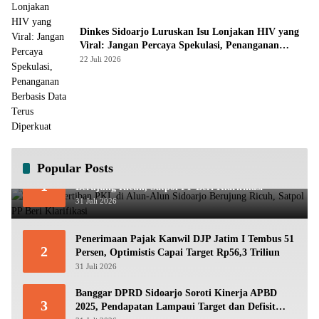
Dinkes Sidoarjo Luruskan Isu Lonjakan HIV yang
Viral: Jangan Percaya Spekulasi, Penanganan
Berbasis Data Terus Diperkuat
22 Juli 2026
Popular Posts
Viral! Penertiban PKL di Alun-Alun Sidoarjo
1
Berujung Ricuh, Satpol PP Beri Klarifikasi
31 Juli 2026
Penerimaan Pajak Kanwil DJP Jatim I Tembus 51
2
Persen, Optimistis Capai Target Rp56,3 Triliun
31 Juli 2026
Banggar DPRD Sidoarjo Soroti Kinerja APBD
3
2025, Pendapatan Lampaui Target dan Defisit