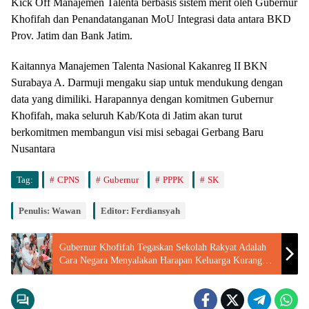
Kick Off Manajemen Talenta berbasis sistem merit oleh Gubernur
Khofifah dan Penandatanganan MoU Integrasi data antara BKD
Prov. Jatim dan Bank Jatim.
Kaitannya Manajemen Talenta Nasional Kakanreg II BKN
Surabaya A. Darmuji mengaku siap untuk mendukung dengan
data yang dimiliki. Harapannya dengan komitmen Gubernur
Khofifah, maka seluruh Kab/Kota di Jatim akan turut
berkomitmen membangun visi misi sebagai Gerbang Baru
Nusantara
Tag:
CPNS
Gubernur
PPPK
SK
Penulis: Wawan
Editor: Ferdiansyah
Gubernur Khofifah Tegaskan Sekolah Rakyat Adalah
Cara Negara Menyalakan Harapan Keluarga Kurang
Mampu