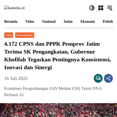
Langsung
ke
konten
Beranda
Video
Nasional
Jatim
Ekonomi
Politik
Jatim
Pemerintahan
4.172 CPNS dan PPPK Pemprov Jatim
Terima SK Pengangkatan, Gubernur
Khofifah Tegaskan Pentingnya Konsistensi,
Inovasi dan Sinergi
16 Juli 2025
Komitmen Pengembangan ASN Melalui ESQ Talent DNA
Berbasis AI