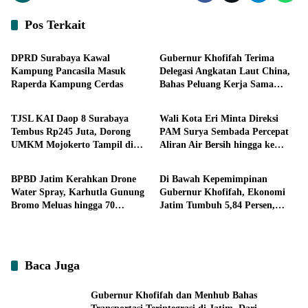
Pos Terkait
Pemerintahan
Headline
DPRD Surabaya Kawal
Gubernur Khofifah Terima
Kampung Pancasila Masuk
Delegasi Angkatan Laut China,
Raperda Kampung Cerdas
Bahas Peluang Kerja Sama
Ekonomi
Ekonomi
Teknologi Perkapalan
TJSL KAI Daop 8 Surabaya
Wali Kota Eri Minta Direksi
Tembus Rp245 Juta, Dorong
PAM Surya Sembada Percepat
UMKM Mojokerto Tampil di
Aliran Air Bersih hingga ke
Headline
Ekonomi
Indonesia Fashion Week 2026
Kampung
BPBD Jatim Kerahkan Drone
Di Bawah Kepemimpinan
Water Spray, Karhutla Gunung
Gubernur Khofifah, Ekonomi
Bromo Meluas hingga 70
Jatim Tumbuh 5,84 Persen,
Hektare
Kemiskinan dan Pengangguran
Turun
Baca Juga
Gubernur Khofifah dan Menhub Bahas