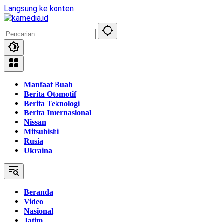
Langsung ke konten
Manfaat Buah
Berita Otomotif
Berita Teknologi
Berita Internasional
Nissan
Mitsubishi
Rusia
Ukraina
Beranda
Video
Nasional
Jatim