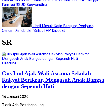
Wali Kota Eri Beri Perhatian Khusus Pelayanan IGD Hingga
Farmasi RSUD Soewandhie
Janji Masuk Kerja Berujung Penipuan,
Oknum Dishub dan Satpol PP Dipecat
SR
Headline
Gus Ipul Ajak Wali Asrama Sekolah
Rakyat Berikrar, Mengasuh Anak Bangsa
dengan Sepenuh Hati
16 Januari 2026
Tidak Ada Postingan Lagi.