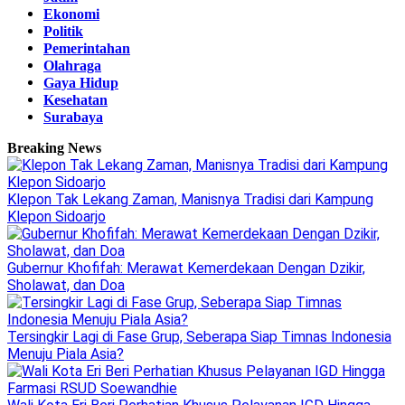
Ekonomi
Politik
Pemerintahan
Olahraga
Gaya Hidup
Kesehatan
Surabaya
Breaking News
Klepon Tak Lekang Zaman, Manisnya Tradisi dari Kampung
Klepon Sidoarjo
Gubernur Khofifah: Merawat Kemerdekaan Dengan Dzikir,
Sholawat, dan Doa
Tersingkir Lagi di Fase Grup, Seberapa Siap Timnas Indonesia
Menuju Piala Asia?