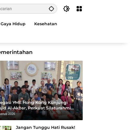
Gaya Hidup
Kesehatan
emerintahan
egasi YME Hong Kong Kunjungi
jid Al-Akbar, Perkuat Silaturahmi
 Syiar Islam Rahmatan Lil ‘Alamin
ustus 2026
Jangan Tunggu Hati Rusak!