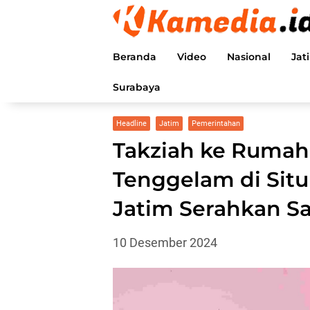
Langsung
ke
konten
Beranda
Video
Nasional
Jat
Surabaya
Headline
Jatim
Pemerintahan
Takziah ke Rumah
Tenggelam di Sit
Jatim Serahkan S
10 Desember 2024