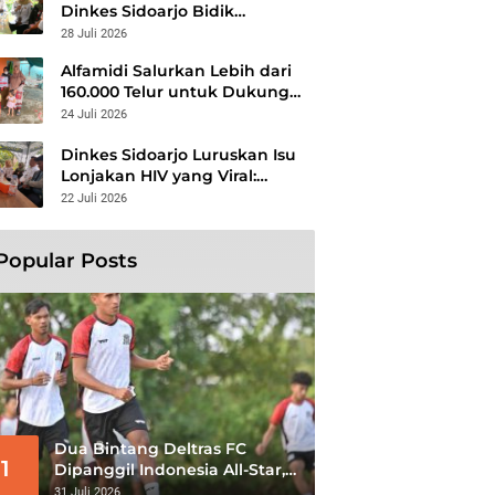
Dinkes Sidoarjo Bidik
Kelompok Berisiko, Perang
28 Juli 2026
Terbuka Lawan Hepatitis
Alfamidi Salurkan Lebih dari
160.000 Telur untuk Dukung
Gizi 875 Anak di 26
24 Juli 2026
Kabupaten/Kota
Dinkes Sidoarjo Luruskan Isu
Lonjakan HIV yang Viral:
Jangan Percaya Spekulasi,
22 Juli 2026
Penanganan Berbasis Data
Terus Diperkuat
Popular Posts
Dua Bintang Deltras FC
1
Dipanggil Indonesia All-Star,
Siap Tantang Aston Villa di
31 Juli 2026