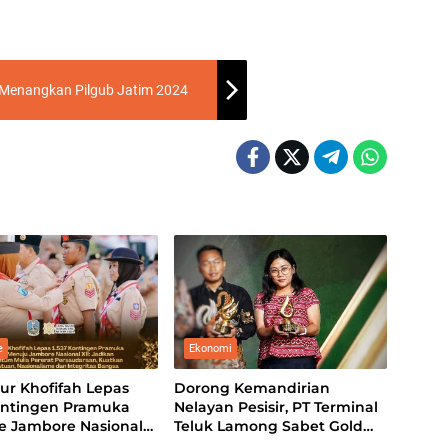
 Menangkan Pilgub Jatim 2024
e
Ekonomi
ur Khofifah Lepas
Dorong Kemandirian
Kontingen Pramuka
Nelayan Pesisir, PT Terminal
ke Jambore Nasional
Teluk Lamong Sabet Gold
rerat Persaudaraan,
TJSL & CSR Award 2026