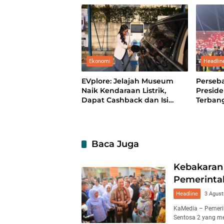
Perkua
Kobark
Nasion
Ekonomi
Headlin
EVplore: Jelajah Museum
Perseba
Naik Kendaraan Listrik,
Preside
Dapat Cashback dan Isi
Terban
Daya Sekaligus
Baca Juga
Kebakaran 
Pemerinta
Headline
3 Agust
KaMedia – Pemeri
Sentosa 2 yang me