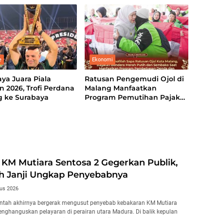
t Persatuan dan
an Semangat
alisme
e
Ekonomi
ya Juara Piala
Ratusan Pengemudi Ojol di
n 2026, Trofi Perdana
Malang Manfaatkan
g ke Surabaya
Program Pemutihan Pajak
Kendaraan
KM Mutiara Sentosa 2 Gegerkan Publik,
h Janji Ungkap Penyebabnya
us 2026
ntah akhirnya bergerak mengusut penyebab kebakaran KM Mutiara
nghanguskan pelayaran di perairan utara Madura. Di balik kepulan