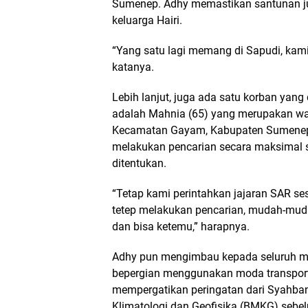
Sumenep. Adhy memastikan santunan ju
keluarga Hairi.
“Yang satu lagi memang di Sapudi, kami
katanya.
Lebih lanjut, juga ada satu korban yang
adalah Mahnia (65) yang merupakan w
Kecamatan Gayam, Kabupaten Sumenep
melakukan pencarian secara maksimal 
ditentukan.
“Tetap kami perintahkan jajaran SAR se
tetep melakukan pencarian, mudah-mudah
dan bisa ketemu,” harapnya.
Adhy pun mengimbau kepada seluruh m
bepergian menggunakan moda transporta
mempergatikan peringatan dari Syahba
Klimatologi dan Geofisika (BMKG) sebe