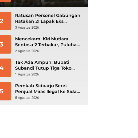
GBK
Ratusan Personel Gabungan
2
Ratakan 21 Lapak Eks
Lokalisasi Krengseng
3 Agustus 2026
Mencekam! KM Mutiara
3
Sentosa 2 Terbakar, Puluhan
Penumpang Masih Bertahan
2 Agustus 2026
Menunggu Evakuasi
Tak Ada Ampun! Bupati
4
Subandi Tutup Tiga Toko
Miras Nakal, Ratusan Botol
1 Agustus 2026
Disita
Pemkab Sidoarjo Seret
5
Penjual Miras Ilegal ke Sidang
Tipiring
5 Agustus 2026