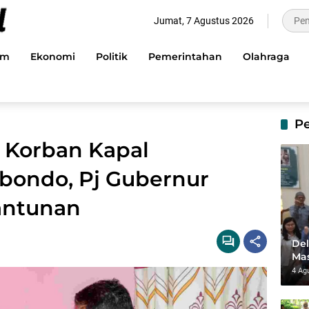
Jumat, 7 Agustus 2026
im
Ekonomi
Politik
Pemerintahan
Olahraga
P
 Korban Kapal
ubondo, Pj Gubernur
antunan
Del
Mas
dan
4 Ag