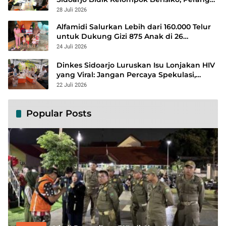
Terbuka Lawan Hepatitis
28 Juli 2026
Alfamidi Salurkan Lebih dari 160.000 Telur
untuk Dukung Gizi 875 Anak di 26
Kabupaten/Kota
24 Juli 2026
Dinkes Sidoarjo Luruskan Isu Lonjakan HIV
yang Viral: Jangan Percaya Spekulasi,
Penanganan Berbasis Data Terus
22 Juli 2026
Diperkuat
Popular Posts