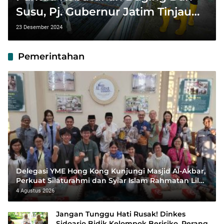
Susu, Pj. Gubernur Jatim Tinjau
Peternakan Sapi Perah di
23 Desember 2024
Banyuwangi
Pemerintahan
Delegasi YME Hong Kong Kunjungi Masjid Al-Akbar,
Perkuat Silaturahmi dan Syiar Islam Rahmatan Lil
‘Alamin
4 Agustus 2026
Jangan Tunggu Hati Rusak! Dinkes
Sidoarjo Bidik Kelompok Berisiko, Perang