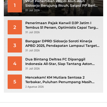
Viral! Penertiban PKL di Alun-Alun
1
Sidoarjo Berujung Ricuh, Satpol PP Beri
Klarifikasi
31 Juli 2026
Penerimaan Pajak Kanwil DJP Jatim I
2
Tembus 51 Persen, Optimistis Capai Target
Rp56,3 Triliun
31 Juli 2026
Banggar DPRD Sidoarjo Soroti Kinerja
3
APBD 2025, Pendapatan Lampaui Target
dan Defisit Berbalik Jadi Surplus
31 Juli 2026
Dua Bintang Deltras FC Dipanggil
4
Indonesia All-Star, Siap Tantang Aston
Villa di GBK
31 Juli 2026
Mencekam! KM Mutiara Sentosa 2
5
Terbakar, Puluhan Penumpang Masih
Bertahan Menunggu Evakuasi
2 Agustus 2026