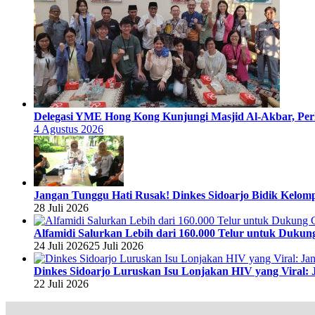
Delegasi YME Hong Kong Kunjungi Masjid Al-Akbar, Perk
4 Agustus 2026
Jangan Tunggu Hati Rusak! Dinkes Sidoarjo Bidik Kelomp
28 Juli 2026
Alfamidi Salurkan Lebih dari 160.000 Telur untuk Dukun
24 Juli 2026
25 Juli 2026
Dinkes Sidoarjo Luruskan Isu Lonjakan HIV yang Viral: 
22 Juli 2026