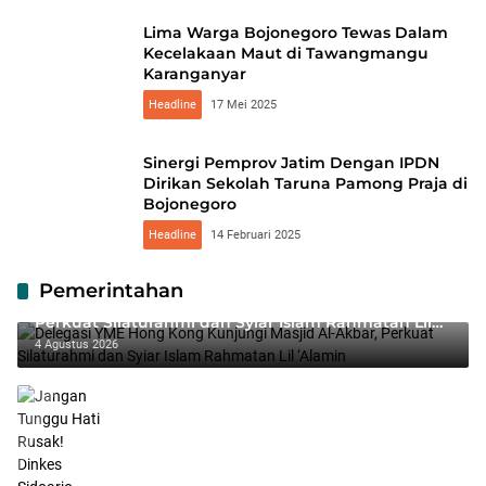
Lima Warga Bojonegoro Tewas Dalam
Kecelakaan Maut di Tawangmangu
Karanganyar
Headline
17 Mei 2025
Sinergi Pemprov Jatim Dengan IPDN
Dirikan Sekolah Taruna Pamong Praja di
Bojonegoro
Headline
14 Februari 2025
Pemerintahan
Delegasi YME Hong Kong Kunjungi Masjid Al-Akbar,
Perkuat Silaturahmi dan Syiar Islam Rahmatan Lil
‘Alamin
4 Agustus 2026