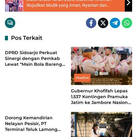
Wujudkan Mudik yang Aman, Nyaman dan
Bahagia
Pos Terkait
Ekonomi
DPRD Sidoarjo Perkuat
Sinergi dengan Pemkab
Lewat “Main Bola Bareng”
di Gelora Delta
Headline
Gubernur Khofifah Lepas
1.537 Kontingen Pramuka
Jatim ke Jambore Nasional
Ekonomi
XII: Pererat Persaudaraan,
Perkuat Persatuan dan
Dorong Kemandirian
Kobarkan Semangat
Nelayan Pesisir, PT
Nasionalisme
Terminal Teluk Lamong
Sabet Gold TJSL & CSR