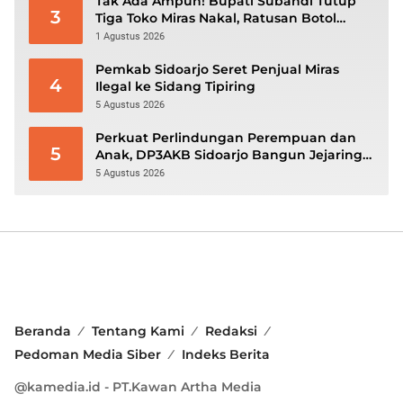
Tak Ada Ampun! Bupati Subandi Tutup
3
Tiga Toko Miras Nakal, Ratusan Botol
Disita
1 Agustus 2026
Pemkab Sidoarjo Seret Penjual Miras
4
Ilegal ke Sidang Tipiring
5 Agustus 2026
Perkuat Perlindungan Perempuan dan
5
Anak, DP3AKB Sidoarjo Bangun Jejaring
hingga Tingkat Desa
5 Agustus 2026
Beranda
Tentang Kami
Redaksi
Pedoman Media Siber
Indeks Berita
@kamedia.id - PT.Kawan Artha Media