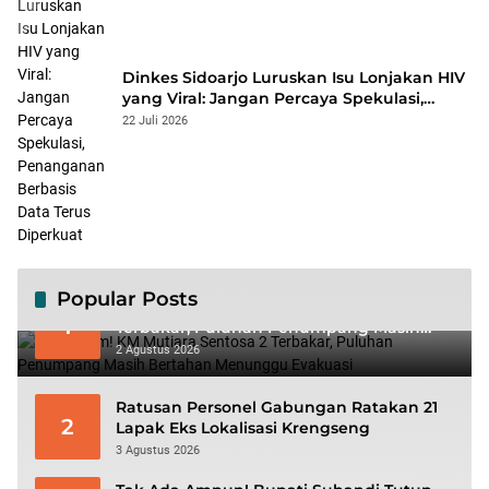
Dinkes Sidoarjo Luruskan Isu Lonjakan HIV
yang Viral: Jangan Percaya Spekulasi,
Penanganan Berbasis Data Terus
22 Juli 2026
Diperkuat
Popular Posts
Mencekam! KM Mutiara Sentosa 2
1
Terbakar, Puluhan Penumpang Masih
Bertahan Menunggu Evakuasi
2 Agustus 2026
Ratusan Personel Gabungan Ratakan 21
2
Lapak Eks Lokalisasi Krengseng
3 Agustus 2026