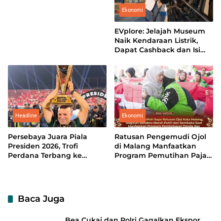
Award 2026
Ekonomi
EVplore: Jelajah Museum
Naik Kendaraan Listrik,
Dapat Cashback dan Isi
Daya Sekaligus
Headline
Ekonomi
Persebaya Juara Piala
Ratusan Pengemudi Ojol
Presiden 2026, Trofi
di Malang Manfaatkan
Perdana Terbang ke
Program Pemutihan Pajak
Surabaya
Kendaraan
Baca Juga
Bea Cukai dan Polri Gagalkan Ekspor