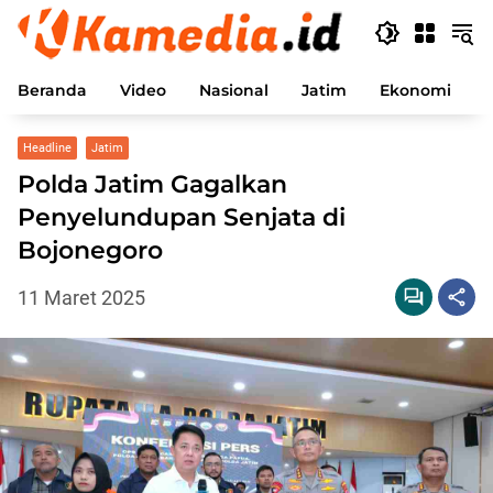
Langsung
ke
konten
Beranda
Video
Nasional
Jatim
Ekonomi
P
Headline
Jatim
Polda Jatim Gagalkan
Penyelundupan Senjata di
Bojonegoro
11 Maret 2025