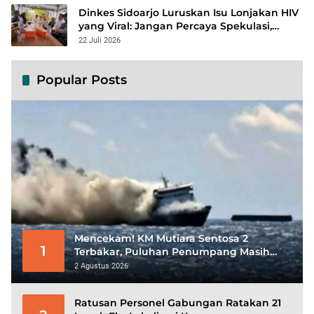
Dinkes Sidoarjo Luruskan Isu Lonjakan HIV
yang Viral: Jangan Percaya Spekulasi,
Penanganan Berbasis Data Terus
22 Juli 2026
Diperkuat
Popular Posts
Mencekam! KM Mutiara Sentosa 2
1
Terbakar, Puluhan Penumpang Masih
Bertahan Menunggu Evakuasi
2 Agustus 2026
Ratusan Personel Gabungan Ratakan 21