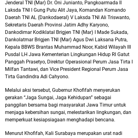
Jenderal TNI (Mar) Dr. Oni Junianto, Pangkoarmada II
Laksda TNI I Gung Putu Alit Jaya, Komandan Komando
Daerah TNI AL (Dankodaeral) V Laksda TNI Ali Triswanto,
Sekretaris Daerah Provinsi Jatim Adhy Karyono,
Dankodimar Kodiklatal Brigjen TNI (Mar) I Made Sukada,
Dankolatmar Brigjen TNI (Mar) Agus Dwi Laksana Putra,
Kepala BBWS Brantas Muhammad Noor, Kabid Wilayah III
Pusdal LH Jawa Kementerian Lingkungan Hidup RI Gatut
Panggah Prasetyo, Direktur Operasional Perum Jasa Tirta I
Milfan Tantawi, dan Vice President Regional Perum Jasa
Tirta Gandindra Adi Cahyono.
Melalui aksi tersebut, Gubernur Khofifah menyerukan
gerakan “Jaga Sungai, Jaga Kehidupan” sebagai
panggilan bersama bagi masyarakat Jawa Timur untuk
menjaga kebersihan sungai, melestarikan lingkungan, dan
memperkuat kesiapsiagaan menghadapi bencana.
Menurut Khofifah, Kali Surabaya merupakan urat nadi