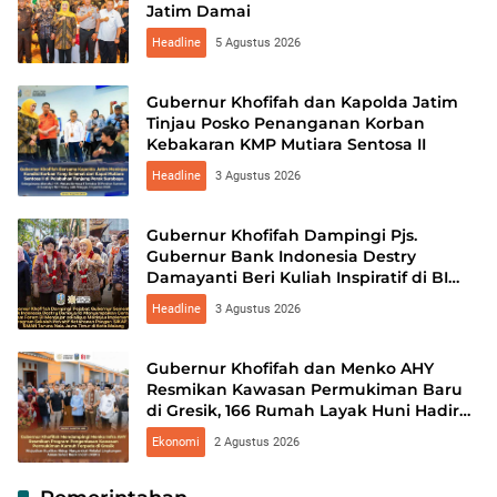
Jatim Damai
Headline
5 Agustus 2026
Gubernur Khofifah dan Kapolda Jatim
Tinjau Posko Penanganan Korban
Kebakaran KMP Mutiara Sentosa II
Headline
3 Agustus 2026
Gubernur Khofifah Dampingi Pjs.
Gubernur Bank Indonesia Destry
Damayanti Beri Kuliah Inspiratif di BI
Mengajar, Tinjau Program Ketahanan
Headline
3 Agustus 2026
Pangan SMAN Taruna Nala Jatim
Gubernur Khofifah dan Menko AHY
Resmikan Kawasan Permukiman Baru
di Gresik, 166 Rumah Layak Huni Hadir
Untuk Warga
Ekonomi
2 Agustus 2026