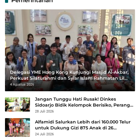
Pemerintahan
Delegasi YME Hong Kong Kunjungi Masjid Al-Akbar,
Perkuat Silaturahmi dan Syiar Islam Rahmatan Lil
‘Alamin
4 Agustus 2026
Jangan Tunggu Hati Rusak! Dinkes
Sidoarjo Bidik Kelompok Berisiko, Perang
Terbuka Lawan Hepatitis
28 Juli 2026
Alfamidi Salurkan Lebih dari 160.000 Telur
untuk Dukung Gizi 875 Anak di 26
Kabupaten/Kota
24 Juli 2026