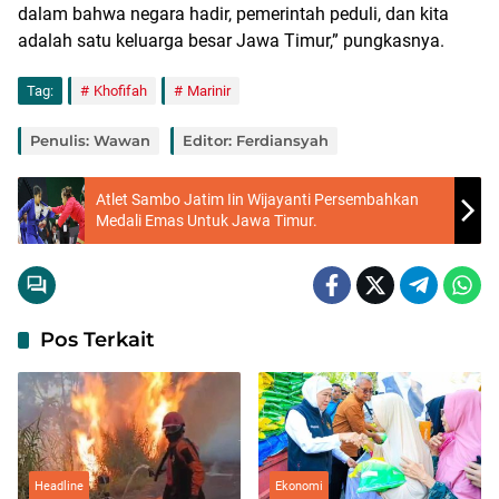
dalam bahwa negara hadir, pemerintah peduli, dan kita
adalah satu keluarga besar Jawa Timur,” pungkasnya.
Tag:
Khofifah
Marinir
Penulis: Wawan
Editor: Ferdiansyah
Atlet Sambo Jatim Iin Wijayanti Persembahkan
Medali Emas Untuk Jawa Timur.
Pos Terkait
Headline
Ekonomi