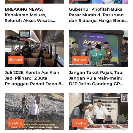
BREAKING NEWS:
Gubernur Khofifah Buka
Kebakaran Meluas,
Pasar Murah di Pasuruan
Seluruh Akses Wisata
dan Sidoarjo, Harga Beras
Gunung Bromo Ditutup
hingga Minyak di Bawah
Total
Pasaran
Ekonomi
Ekonomi
Juli 2026, Kereta Api Kian
Jangan Takut Pajak, Tapi
Jadi Pilihan: 1,2 Juta
Jangan Pula Main-main:
Pelanggan Padati Daop 8
DJP Jatim Gandeng GP
Surabaya
Ansor Perkuat Literasi
Pajak
Headline
Headline