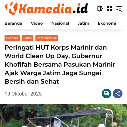
Langsung
ke
konten
Beranda
Video
Nasional
Jatim
Ekonomi
P
Headline
Jatim
Pemerintahan
Peringati HUT Korps Marinir dan
World Clean Up Day, Gubernur
Khofifah Bersama Pasukan Marinir
Ajak Warga Jatim Jaga Sungai
Bersih dan Sehat
19 Oktober 2025