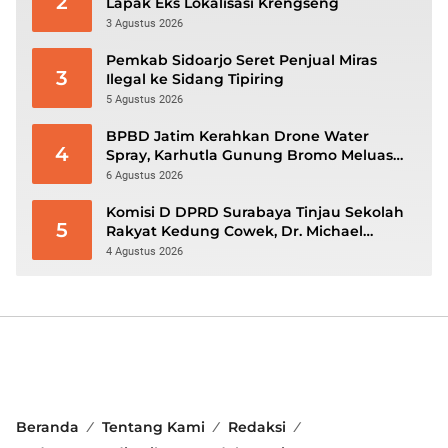
2
Lapak Eks Lokalisasi Krengseng
3 Agustus 2026
Pemkab Sidoarjo Seret Penjual Miras
3
Ilegal ke Sidang Tipiring
5 Agustus 2026
BPBD Jatim Kerahkan Drone Water
4
Spray, Karhutla Gunung Bromo Meluas
hingga 70 Hektare
6 Agustus 2026
Komisi D DPRD Surabaya Tinjau Sekolah
5
Rakyat Kedung Cowek, Dr. Michael
Leksodimulyo: “Membangun Karakter
4 Agustus 2026
untuk Memutus Rantai Kemiskinan”
Beranda
Tentang Kami
Redaksi