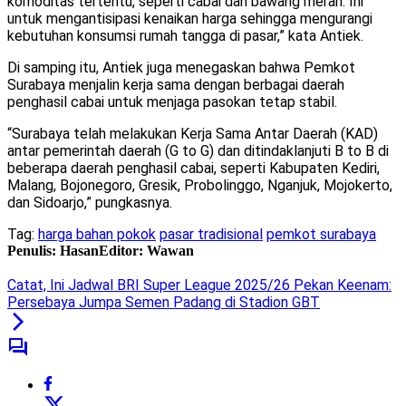
komoditas tertentu, seperti cabai dan bawang merah. Ini
untuk mengantisipasi kenaikan harga sehingga mengurangi
kebutuhan konsumsi rumah tangga di pasar,” kata Antiek.
Di samping itu, Antiek juga menegaskan bahwa Pemkot
Surabaya menjalin kerja sama dengan berbagai daerah
penghasil cabai untuk menjaga pasokan tetap stabil.
“Surabaya telah melakukan Kerja Sama Antar Daerah (KAD)
antar pemerintah daerah (G to G) dan ditindaklanjuti B to B di
beberapa daerah penghasil cabai, seperti Kabupaten Kediri,
Malang, Bojonegoro, Gresik, Probolinggo, Nganjuk, Mojokerto,
dan Sidoarjo,” pungkasnya.
Tag:
harga bahan pokok
pasar tradisional
pemkot surabaya
Penulis: Hasan
Editor: Wawan
Catat, Ini Jadwal BRI Super League 2025/26 Pekan Keenam:
Persebaya Jumpa Semen Padang di Stadion GBT