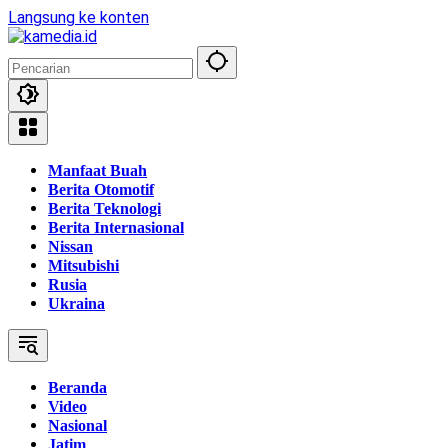
Langsung ke konten
Manfaat Buah
Berita Otomotif
Berita Teknologi
Berita Internasional
Nissan
Mitsubishi
Rusia
Ukraina
Beranda
Video
Nasional
Jatim