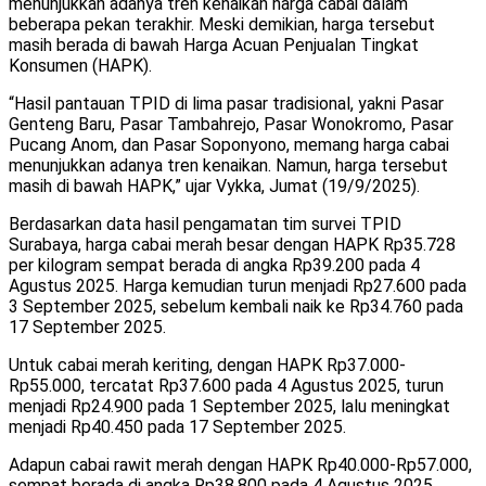
menunjukkan adanya tren kenaikan harga cabai dalam
beberapa pekan terakhir. Meski demikian, harga tersebut
masih berada di bawah Harga Acuan Penjualan Tingkat
Konsumen (HAPK).
“Hasil pantauan TPID di lima pasar tradisional, yakni Pasar
Genteng Baru, Pasar Tambahrejo, Pasar Wonokromo, Pasar
Pucang Anom, dan Pasar Soponyono, memang harga cabai
menunjukkan adanya tren kenaikan. Namun, harga tersebut
masih di bawah HAPK,” ujar Vykka, Jumat (19/9/2025).
Berdasarkan data hasil pengamatan tim survei TPID
Surabaya, harga cabai merah besar dengan HAPK Rp35.728
per kilogram sempat berada di angka Rp39.200 pada 4
Agustus 2025. Harga kemudian turun menjadi Rp27.600 pada
3 September 2025, sebelum kembali naik ke Rp34.760 pada
17 September 2025.
Untuk cabai merah keriting, dengan HAPK Rp37.000-
Rp55.000, tercatat Rp37.600 pada 4 Agustus 2025, turun
menjadi Rp24.900 pada 1 September 2025, lalu meningkat
menjadi Rp40.450 pada 17 September 2025.
Adapun cabai rawit merah dengan HAPK Rp40.000-Rp57.000,
sempat berada di angka Rp38.800 pada 4 Agustus 2025,