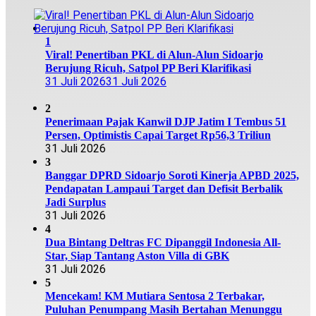
1
Viral! Penertiban PKL di Alun-Alun Sidoarjo
Berujung Ricuh, Satpol PP Beri Klarifikasi
31 Juli 2026
31 Juli 2026
2
Penerimaan Pajak Kanwil DJP Jatim I Tembus 51
Persen, Optimistis Capai Target Rp56,3 Triliun
31 Juli 2026
3
Banggar DPRD Sidoarjo Soroti Kinerja APBD 2025,
Pendapatan Lampaui Target dan Defisit Berbalik
Jadi Surplus
31 Juli 2026
4
Dua Bintang Deltras FC Dipanggil Indonesia All-
Star, Siap Tantang Aston Villa di GBK
31 Juli 2026
5
Mencekam! KM Mutiara Sentosa 2 Terbakar,
Puluhan Penumpang Masih Bertahan Menunggu