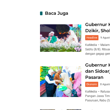
Baca Juga
Gubernur 
Dzikir, Sh
Headline
9 Agust
KaMedia – Malam 
Sabtu (8/8). Ribu
dengan gegap gemp
Gubernur K
dan Sidoar
Pasaran
Ekonomi
8 Agust
KaMedia – Ratusa
Pangan Jawa Timur
Pasuruan, Rabu (5