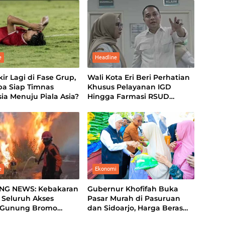
e
Headline
kir Lagi di Fase Grup,
Wali Kota Eri Beri Perhatian
pa Siap Timnas
Khusus Pelayanan IGD
ia Menuju Piala Asia?
Hingga Farmasi RSUD
Soewandhie
e
Ekonomi
NG NEWS: Kebakaran
Gubernur Khofifah Buka
 Seluruh Akses
Pasar Murah di Pasuruan
 Gunung Bromo
dan Sidoarjo, Harga Beras
 Total
hingga Minyak di Bawah