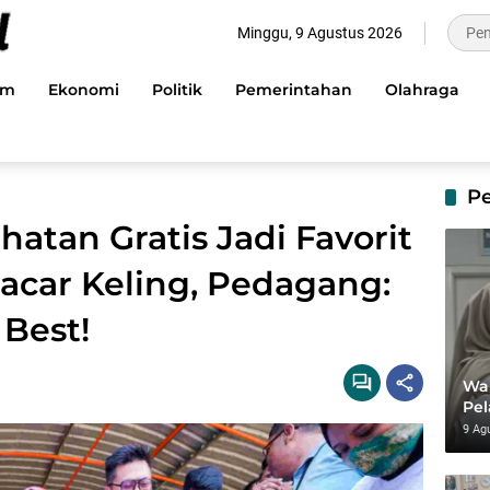
Minggu, 9 Agustus 2026
im
Ekonomi
Politik
Pemerintahan
Olahraga
P
atan Gratis Jadi Favorit
acar Keling, Pedagang:
 Best!
Wal
Pe
So
9 Ag