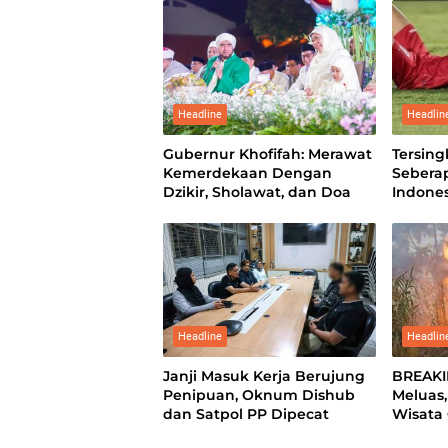
Headline
Headlin
Gubernur Khofifah: Merawat
Tersing
Kemerdekaan Dengan
Sebera
Dzikir, Sholawat, dan Doa
Indones
Headline
Headlin
Janji Masuk Kerja Berujung
BREAKI
Penipuan, Oknum Dishub
Meluas,
dan Satpol PP Dipecat
Wisata
Ditutup