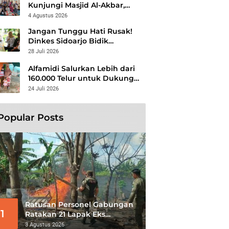
Kunjungi Masjid Al-Akbar,
Perkuat Silaturahmi dan Syiar
4 Agustus 2026
Islam Rahmatan Lil ‘Alamin
Jangan Tunggu Hati Rusak!
Dinkes Sidoarjo Bidik
Kelompok Berisiko, Perang
28 Juli 2026
Terbuka Lawan Hepatitis
Alfamidi Salurkan Lebih dari
160.000 Telur untuk Dukung
Gizi 875 Anak di 26
24 Juli 2026
Kabupaten/Kota
Popular Posts
Ratusan Personel Gabungan
1
Ratakan 21 Lapak Eks
Lokalisasi Krengseng
3 Agustus 2026