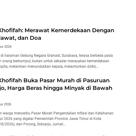
Pasaran
Khofifah: Merawat Kemerdekaan Dengan
olawat, dan Doa
us 2026
di halaman Gedung Negara Grahadi, Surabaya, terasa berbeda pada
an orang berkumpul, bukan untuk sekadar merayakan kemerdekaan
ita, melainkan menundukkan kepala, melantunkan dzikir,…
hofifah Buka Pasar Murah di Pasuruan
jo, Harga Beras hingga Minyak di Bawah
us 2026
n warga menyerbu Pasar Murah Pengendalian Inflasi dan Ketahanan
 2026 yang digelar Pemerintah Provinsi Jawa Timur di Kota
/8/2026), dan Porong, Sidoarjo, Jumat…