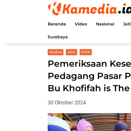
Langsung
ke
konten
Beranda
Video
Nasional
Jat
Surabaya
Headline
Jatim
Politik
Pemeriksaan Keseh
Pedagang Pasar P
Bu Khofifah is The
30 Oktober 2024