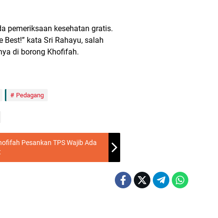
da pemeriksaan kesehatan gratis.
e Best!” kata Sri Rahayu, salah
ya di borong Khofifah.
Pedagang
hofifah Pesankan TPS Wajib Ada
t