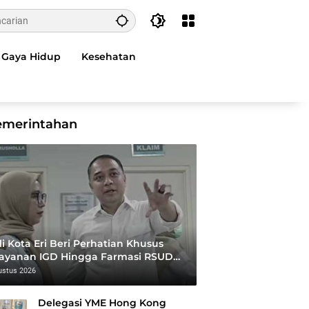
Gaya Hidup
Kesehatan
emerintahan
i Kota Eri Beri Perhatian Khusus
layanan IGD Hingga Farmasi RSUD
ewandhie
ustus 2026
Delegasi YME Hong Kong