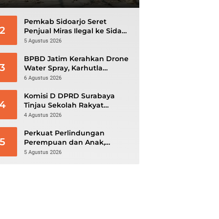
Pemkab Sidoarjo Seret
2
Penjual Miras Ilegal ke Sidang
Tipiring
5 Agustus 2026
BPBD Jatim Kerahkan Drone
3
Water Spray, Karhutla
Gunung Bromo Meluas
6 Agustus 2026
hingga 70 Hektare
Komisi D DPRD Surabaya
4
Tinjau Sekolah Rakyat
Kedung Cowek, Dr. Michael
4 Agustus 2026
Leksodimulyo: “Membangun
Karakter untuk Memutus
Perkuat Perlindungan
5
Rantai Kemiskinan”
Perempuan dan Anak,
DP3AKB Sidoarjo Bangun
5 Agustus 2026
Jejaring hingga Tingkat Desa