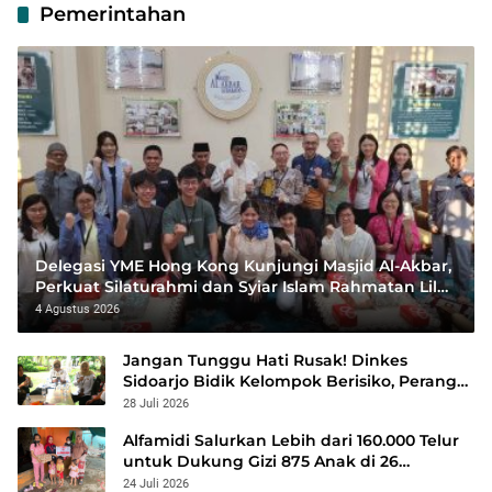
Pemerintahan
Delegasi YME Hong Kong Kunjungi Masjid Al-Akbar,
Perkuat Silaturahmi dan Syiar Islam Rahmatan Lil
‘Alamin
4 Agustus 2026
Jangan Tunggu Hati Rusak! Dinkes
Sidoarjo Bidik Kelompok Berisiko, Perang
Terbuka Lawan Hepatitis
28 Juli 2026
Alfamidi Salurkan Lebih dari 160.000 Telur
untuk Dukung Gizi 875 Anak di 26
Kabupaten/Kota
24 Juli 2026