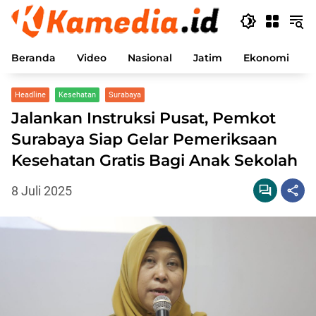
Langsung
ke
konten
Beranda
Video
Nasional
Jatim
Ekonomi
P
Headline
Kesehatan
Surabaya
Jalankan Instruksi Pusat, Pemkot
Surabaya Siap Gelar Pemeriksaan
Kesehatan Gratis Bagi Anak Sekolah
8 Juli 2025