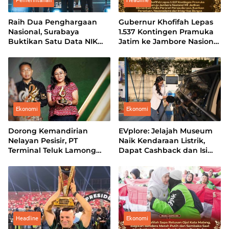
Pemerintahan
Headline
Raih Dua Penghargaan
Gubernur Khofifah Lepas
Nasional, Surabaya
1.537 Kontingen Pramuka
Buktikan Satu Data NIK
Jatim ke Jambore Nasional
Pacu Pertumbuhan
XII: Pererat Persaudaraan,
Ekonomi
Perkuat Persatuan dan
Kobarkan Semangat
Nasionalisme
Ekonomi
Ekonomi
Dorong Kemandirian
EVplore: Jelajah Museum
Nelayan Pesisir, PT
Naik Kendaraan Listrik,
Terminal Teluk Lamong
Dapat Cashback dan Isi
Sabet Gold TJSL & CSR
Daya Sekaligus
Award 2026
Headline
Ekonomi