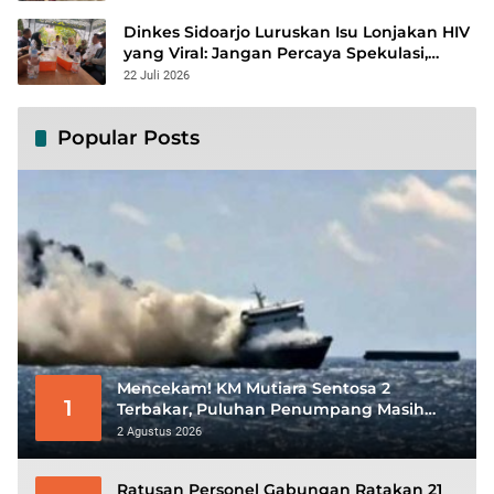
Dinkes Sidoarjo Luruskan Isu Lonjakan HIV
yang Viral: Jangan Percaya Spekulasi,
Penanganan Berbasis Data Terus
22 Juli 2026
Diperkuat
Popular Posts
Mencekam! KM Mutiara Sentosa 2
1
Terbakar, Puluhan Penumpang Masih
Bertahan Menunggu Evakuasi
2 Agustus 2026
Ratusan Personel Gabungan Ratakan 21