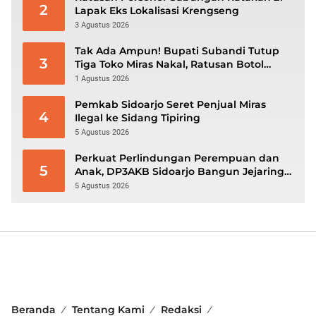
2
Lapak Eks Lokalisasi Krengseng
3 Agustus 2026
Tak Ada Ampun! Bupati Subandi Tutup
3
Tiga Toko Miras Nakal, Ratusan Botol
Disita
1 Agustus 2026
Pemkab Sidoarjo Seret Penjual Miras
4
Ilegal ke Sidang Tipiring
5 Agustus 2026
Perkuat Perlindungan Perempuan dan
5
Anak, DP3AKB Sidoarjo Bangun Jejaring
hingga Tingkat Desa
5 Agustus 2026
Beranda
Tentang Kami
Redaksi