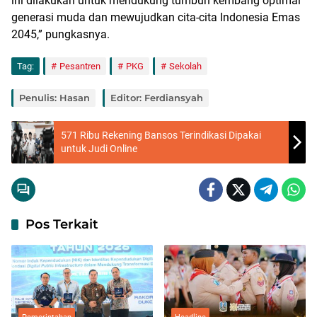
ini dilakukan untuk mendukung tumbuh kembang optimal
generasi muda dan mewujudkan cita-cita Indonesia Emas
2045,” pungkasnya.
Tag:
Pesantren
PKG
Sekolah
Penulis: Hasan
Editor: Ferdiansyah
571 Ribu Rekening Bansos Terindikasi Dipakai
untuk Judi Online
Pos Terkait