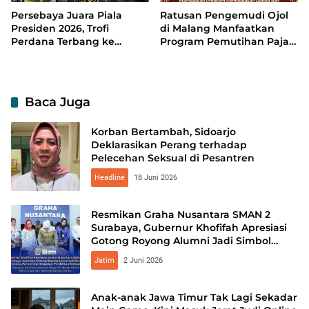
Persebaya Juara Piala
Ratusan Pengemudi Ojol
Presiden 2026, Trofi
di Malang Manfaatkan
Perdana Terbang ke
Program Pemutihan Pajak
Surabaya
Kendaraan
Baca Juga
Korban Bertambah, Sidoarjo
Deklarasikan Perang terhadap
Pelecehan Seksual di Pesantren
Headline
18 Juni 2026
Resmikan Graha Nusantara SMAN 2
Surabaya, Gubernur Khofifah Apresiasi
Gotong Royong Alumni Jadi Simbol
Harmonious Partnership
Jatim
2 Juni 2026
Anak-anak Jawa Timur Tak Lagi Sekadar